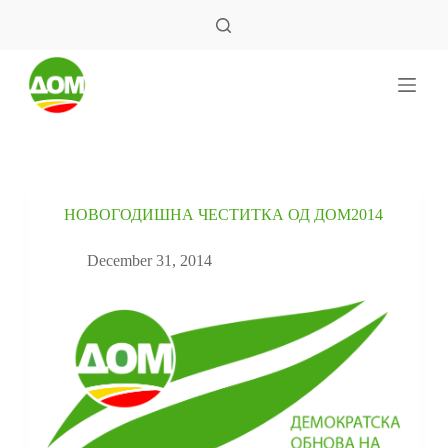
S
k
i
p
t
o
c
o
n
t
e
НОВОГОДИШНА ЧЕСТИТКА ОД ДОМ2014
n
t
December 31, 2014