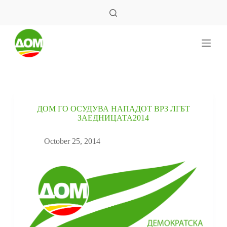
S
k
i
p
t
o
c
o
n
t
e
ДОМ ГО ОСУДУВА НАПАДОТ ВРЗ ЛГБТ
n
ЗАЕДНИЦАТА2014
t
October 25, 2014