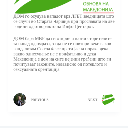
ДОМ го осудува нападот врз ЛГБТ заедницата што
се случи во Старата Чаршија при прославата на две
години од отворањто на Инфо Центарот.
ДОМ бара МВР да ги открие и казни сторителите
за напад од омраза, за да не се повтори веќе ваков
вандализам.Со тоа ќе се прати јасна порака дека
вакво однесување не е прифатливо и дека
Македонија е дом на сите нејзини граѓани што ги
почитуваат законите, независно од потеклото и
сексуалната орентација.
PREVIOUS
NEXT