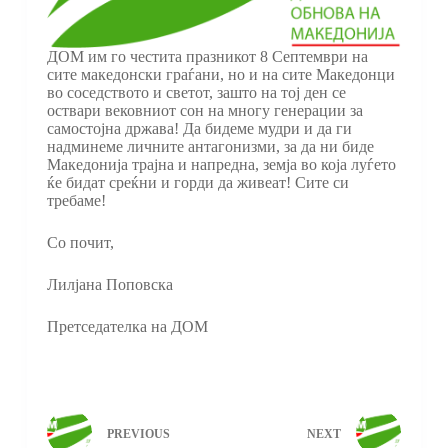
ДОМ им го честита празникот 8 Септември на
сите македонски граѓани, но и на сите Македонци
во соседството и светот, зашто на тој ден се
оствари вековниот сон на многу генерации за
самостојна држава! Да бидеме мудри и да ги
надминеме личните антагонизми, за да ни биде
Македонија трајна и напредна, земја во која луѓето
ќе бидат среќни и горди да живеат! Сите си
требаме!
Со почит,
Лилјана Поповска
Претседателка на ДОМ
PREVIOUS
NEXT