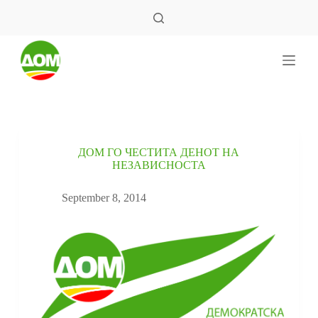
S
k
i
p
t
o
c
o
n
t
e
ДОМ ГО ЧЕСТИТА ДЕНОТ НА
n
НЕЗАВИСНОСТА
t
September 8, 2014