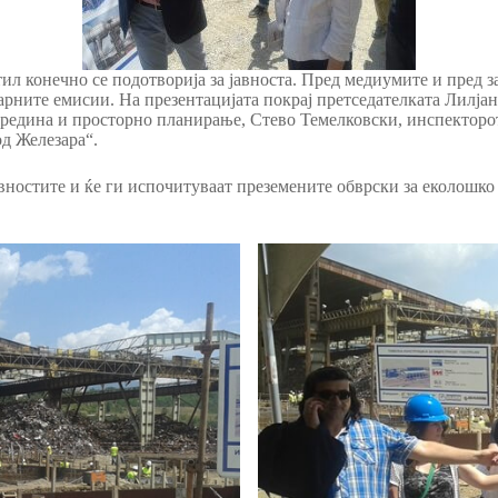
тил конечно се подотворија за јавноста. Пред медиумите и пред
арните емисии. На презентацијата покрај претседателката Лилј
редина и просторно планирање, Стево Темелковски, инспекторот
од Железара“.
тивностите и ќе ги испочитуваат преземените обврски за еколошк