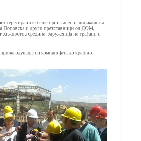
 заинтересираните беше претставена динамиката
ана Поповска и други претставници од ДОМ,
 за животна средина, здруженија на граѓани и
о прилагодување на компанијата до крајниот