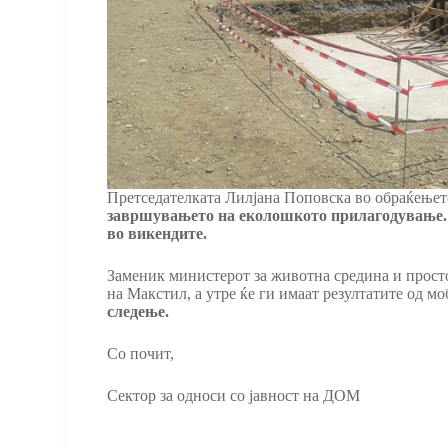
Претседателката Лилјана Поповска во обраќењет
завршувањето на еколошкото прилагодување. Се
во викендите.
Заменик министерот за животна средина и прост
на Макстил, а утре ќе ги имаат резултатите од 
следење.
Со почит,
Сектор за односи со јавност на ДОМ