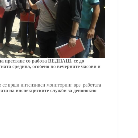
а престане со работа ВЕДНАШ, се до
ната средина, особено во вечерните часови и
о се врши интензивен мониторинг врз работата
ата на инспекциските служби за деноноќно