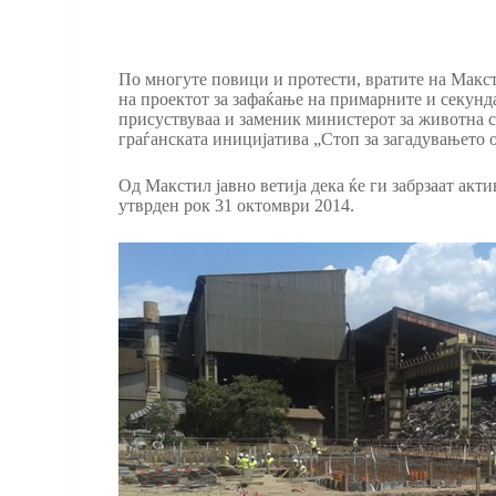
По многуте повици и протести, вратите на Макс
на проектот за зафаќање на примарните и секунд
присуствуваа и заменик министерот за животна с
граѓанската иницијатива „Стоп за загадувањето 
Од Макстил јавно ветија дека ќе ги забрзаат ак
утврден рок 31 октомври 2014.