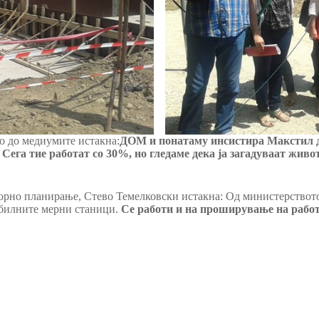
о до медиумите истакна:
ДОМ и понатаму инсистира Макстил д
га тие работат со 30%, но гледаме дека ја загадуваат живот
орно планирање, Стево Темелковски истакна: Од министерствот
мобилните мерни станици.
Се работи и на проширување на работ