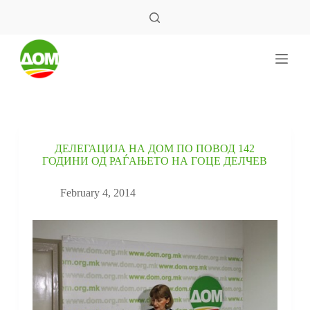
S
k
i
p
t
o
c
o
n
t
e
ДЕЛЕГАЦИЈА НА ДОМ ПО ПОВОД 142
n
ГОДИНИ ОД РАЃАЊЕТО НА ГОЦЕ ДЕЛЧЕВ
t
February 4, 2014