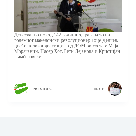
Денеска, по повод 142 години од раѓањето на
големиот македонски револуционер Гоце Делчев,
цвеќе положи делегација од ДОМ во состав: Маја
Морачанин, Насер Хот, Бети Дејанова и Кристијан
Џамбазовски.
PREVIOUS
NEXT