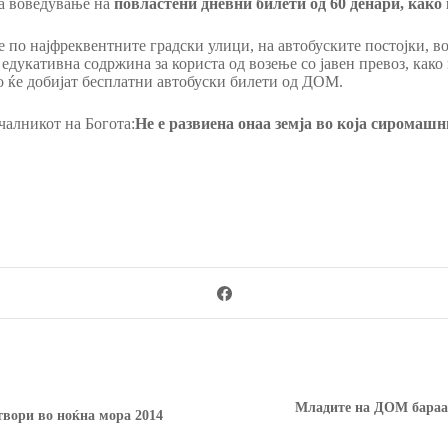
за воведување на
повластени дневни билети од 60 денари, како 
по најфреквентните градски улици, на автобуските постојки, во
дукативна содржина за користа од возење со јавен превоз, како 
о ќе добијат бесплатни автобуски билети од ДОМ.
чалникот на Богота:
Не е развиена онаа земја во која сиромашн
Младите на ДОМ бараат
твори во ноќна мора 2014