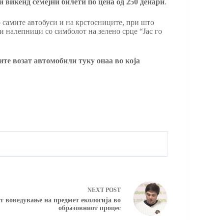
и викенд семејни билети по цена од 250 денари
.
 самите автобуси и на крстосниците, при што
и налепници со симболот на зелено срце “Јас го
ите возат автомобили туку онаа во која
NEXT
POST
 воведување на предмет екологија во
образовниот процес