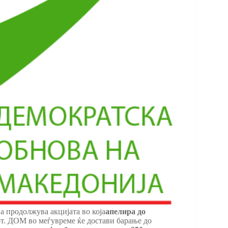
а продолжува акцијата во која
апелира до
от. ДОМ во меѓувреме ќе достави барање до