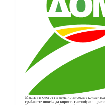
Маглата и смогот ги нема но високите концентрац
граѓаните
повеќе да користат автобуски прево