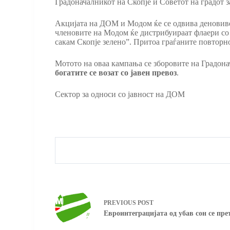
Градоначалникот на Скопје и Советот на градот 
Акцијата на ДОМ и Модом ќе се одвива деновиве 
членовите на Модом ќе дистрибуираат флаери со е
сакам Скопје зелено”. Притоа граѓаните повторн
Мотото на оваа кампања се зборовите на Градона
богатите се возат со јавен превоз
.
Сектор за односи со јавност на ДОМ
PREVIOUS
POST
Евроинтеграцијата од убав сон се пре