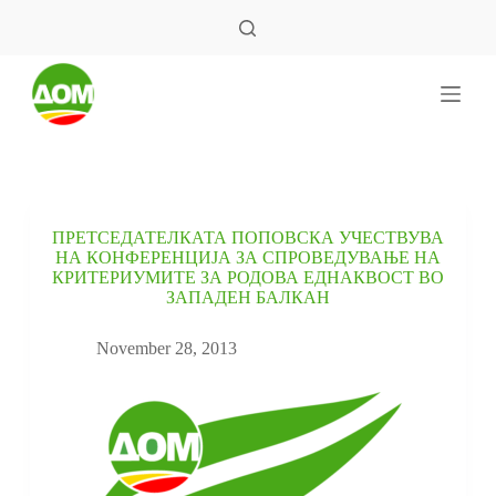
S
k
i
p
t
o
c
o
n
t
e
ПРЕТСЕДАТЕЛКАТА ПОПОВСКА УЧЕСТВУВА
n
НА КОНФЕРЕНЦИЈА ЗА СПРОВЕДУВАЊЕ НА
t
КРИТЕРИУМИТЕ ЗА РОДОВА ЕДНАКВОСТ ВО
ЗАПАДЕН БАЛКАН
November 28, 2013