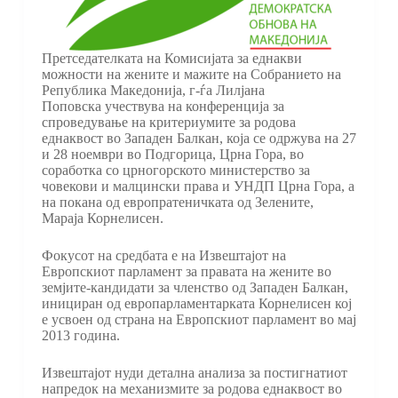
Претседателката на Комисијата за еднакви
можности на жените и мажите на Собранието на
Република Македонија, г-ѓа Лилјана
Поповска учествува на конференција за
спроведување на критериумите за родова
еднаквост во Западен Балкан, која се одржува на 27
и 28 ноември во Подгорица, Црна Гора, во
соработка со црногорското министерство за
човекови и малцински права и УНДП Црна Гора, а
на покана од европратеничката од Зелените,
Мараја Корнелисен.
Фокусот на средбата е на Извештајот на
Европскиот парламент за правата на жените во
земјите-кандидати за членство од Западен Балкан,
инициран од европарламентарката Корнелисен кој
е усвоен од страна на Европскиот парламент во мај
2013 година.
Извештајот нуди детална анализа за постигнатиот
напредок на механизмите за родова еднаквост во