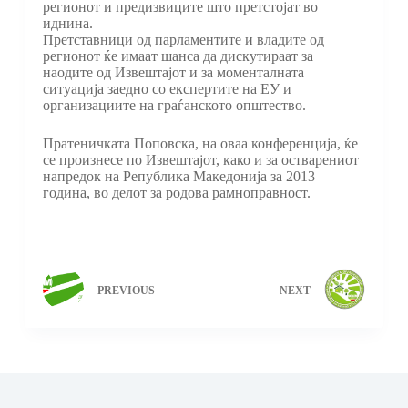
регионот и предизвиците што претстојат во
иднина.
Претставници од парламентите и владите од
регионот ќе имаат шанса да дискутираат за
наодите од Извештајот и за моменталната
ситуација заедно со експертите на ЕУ и
организациите на граѓанското општество.
Пратеничката Поповска, на оваа конференција, ќе
се произнесе по Извештајот, како и за остварениот
напредок на Република Македонија за 2013
година, во делот за родова рамноправност.
PREVIOUS
NEXT