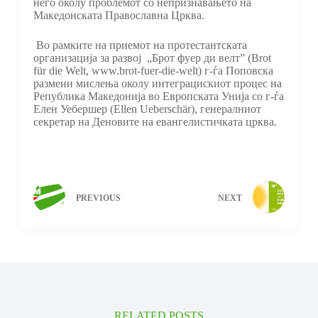
него околу проблемот со непризнавањето на
Македонската Православна Црква.
Во рамките на приемот на протестантската
организација за развој „Брот фуер ди велт” (Brot
für die Welt, www.brot-fuer-die-welt) г-ѓа Поповска
размени мислења околу интеграцискиот процес на
Република Македонија во Европската Унија со г-ѓа
Елен Уебершер (Ellen Ueberschär), генералниот
секретар на Деновите на евангелистичката црква.
PREVIOUS
NEXT
RELATED POSTS