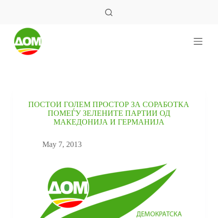
S
k
i
p
t
o
c
o
n
t
e
ПОСТОИ ГОЛЕМ ПРОСТОР ЗА СОРАБОТКА
n
ПОМЕЃУ ЗЕЛЕНИТЕ ПАРТИИ ОД
t
МАКЕДОНИЈА И ГЕРМАНИЈА
May 7, 2013