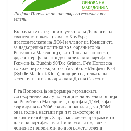
Лилјана Поповска во интервју со германските
зелени.
Во рамките на нејзиното учество на Деновите на
евангелистичката црква во Хамбург,
претседателката на ДОМ и членот на Комисијата
за надворешна политика во Собранието на
Република Македонија, г-ѓа Лилјана Поповска,
даде интервју на штандот на зелената партија во
Германија, Bündnis 90/Die Grünen. Г-ѓа Поповска
го водеше разговорот сог-ѓа Сибиле Матфелт-Klot
(Sybille Mattfeldt-Kloth), подпретседателката на
зелената партија во државата Долна Саксонија.
Г-ѓа Поповска ја информира германската
соговорничка околу почетоците на зелената опција
во Република Македонија, партијата ДОМ, која е
формирана во 2006 година и нагласи дека ДОМ
оваа година настапи прв пат самостојно на
локалните избори. Запрашана околу програмските
цели на партијата, г-ѓа Поповска ги подвлече
четирите приоритети во програмата: зелени