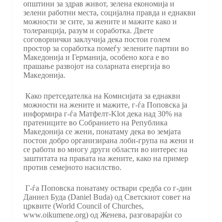
општини за здрав живот, зелена економија и
зелени работни места, социјална правда и еднакви
можности зе сите, за жените и мажите како и
толеранција, разум и соработка. Двете
соговорнички заклучија дека постои голем
простор за соработка помеѓу зелените партии во
Македонија и Германија, особено кога е во
прашање развојот на соларната енергија во
Македонија.
Како претседателка на Комисијата за еднакви
можности на жените и мажите, г-ѓа Поповска ја
информира г-ѓа Матфелт-Klot дека над 30% на
пратениците во Собранието на Република
Македонија се жени, понатаму дека во земјата
постои добро организирана лоби-група на жени и
се работи во многу други области во интерес на
заштитата на правата на жените, како на пример
против семејното насилство.
Г-ѓа Поповска понатаму оствари средба со г-дин
Даниел Буда (Daniel Buda) од Светскиот совет на
црквите (World Council of Churches,
www.oikumene.org) од Женева, разговарајќи со