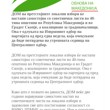
ДОМ на претстојните локални избори ќе
настапи самостојно со советнички листи во 40-
тина општини во Република Македонија и во
Градот Скопје, а коалиционо за градоначалници.
Ова е одлуката на Извршниот одбор на
партијата од пред една недела, која очекуваме
да биде потврдена на утрешната седница на
Централниот одбор.
ДОМ на претстојните локални избори ќе настапи
самостојно со советнички листи во 40-тина
општини во Република Македонија и во Градот
Скопје, а коалиционо за градоначалници. Ова е
одлуката на Извршниот одбор на партијата од пред
една недела, која очекуваме да биде потврдена на
утрешната седница на Централниот одбор.
Како што е познато во јавноста, ДОМ веќе две
години најавуваше самостоен настап на
советничките листи на локални избори и
задоволни сме што постигнавме согласност со
ВМРО-ДПМНЕ за овој пристап. Ние и понатаму