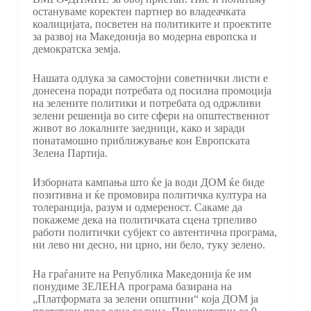
остануваме коректен партнер во владеачката
коалицијата, посветен на политиките и проектите
за развој на Македонија во модерна европска и
демократска земја.
Нашата одлука за самостојни советнички листи е
донесена поради потребата од посилна промоција
на зелените политики и потребата од одржливи
зелени решенија во сите сфери на општествениот
живот во локалните заедници, како и заради
понатамошно приближување кон Европската
Зелена Партија.
Изборната кампања што ќе ја води ДОМ ќе биде
позитивна и ќе промовира политичка култура на
толеранција, разум и одмереност. Сакаме да
покажеме дека на политичката сцена трпеливо
работи политички субјект со автентична програма,
ни лево ни десно, ни црно, ни бело, туку зелено.
На граѓаните на Република Македонија ќе им
понудиме ЗЕЛЕНА програма базирана на
„Платформата за зелени општини“ која ДОМ ја