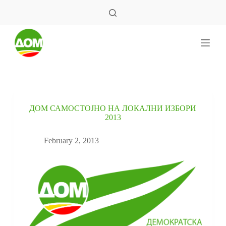
S
k
i
p
t
o
c
o
n
t
e
ДОМ САМОСТОЈНО НА ЛОКАЛНИ ИЗБОРИ
n
2013
t
February 2, 2013