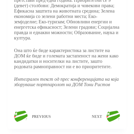
претстави пред една година. Приоритетни се 9
(девет) столбови: Демократија и човекови права;
Ефикасна заштита на животната средина; Зелена
економија со зелени работни места; Еко-
земјоделие; Еко-туризам; Обновливи енергии и
енергетска ефикасност; Зелени градови; Социјална
правда и еднакви можности; Образование, наука и
култура.
Она што ќе биде карактеристика за листите на
ДОМ ќе биде и големата застапеност на жени како
кандидатки и носителки на листите, зашто
родовата рамноправност ни е во приоритетите.
Интегрален текст од прес конференцијата на која
зборуваше портпаролот на ДОМ Тони Ристов
PREVIOUS
NEXT