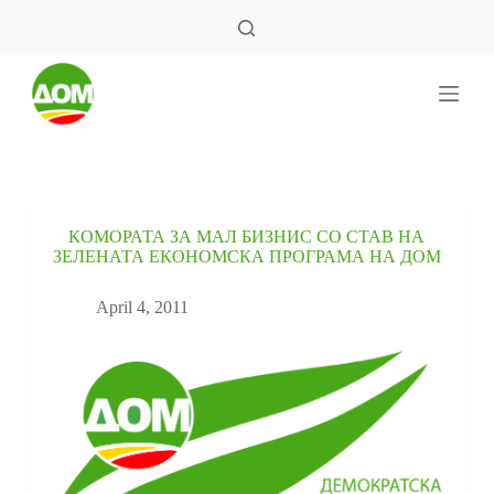
S
k
i
p
t
o
c
o
n
t
e
КОМОРАТА ЗА МАЛ БИЗНИС СО СТАВ НА
n
ЗЕЛЕНАТА ЕКОНОМСКА ПРОГРАМА НА ДОМ
t
April 4, 2011