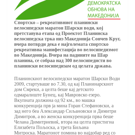
Спортско – рекреативниот планински
велосипедски маратон Шарски води, кој
претставува етапа од Проектот Планинска
велосипедска трка низ Македонија Сончев Круг,
вчера потврди дека е најголемата спортско
рекреативна манифестација во велосипедизмот
во Македонија. Вчера на падините на Шар
планина, се собраа над 300 велосипедисти во
планински велосипедизам од целата држава.
Планинскиот велосипедски маратон Шарски Води
2009, стартуваше во 7.30, од кај Планинарскиот
дом Смреки, а целта беше кај детското
одмаралиште Бунец, кај Мавровско езеро.
Вкупната должина од 92 км., во машка
конкуренција прв ја мина Горан Стефановски, а
зад него беа Александар Сиљановски и Димитри
Димитров, а во женска конкуренција прва беше
Челана Димитриевиќ, втора на целта пристигна
Елизабета Пољоска, а трета Биљана
Митроска. Маратонот помина во најдобар ред со