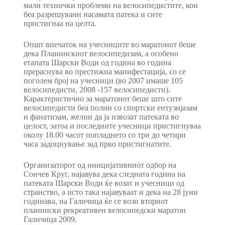
мали технички проблеми на велосипедистите, кои
беа разрешувани насамата патека и сите
пристигнаа на целта.
Општ впечаток на учесниците во маратонот беше
дека Планинскиот велосипедизам, а особено
етапата Шарски Води од година во година
прераснува во престижна манифестација, со се
поголем број на учесници (во 2007 имаше 105
велосипедисти, 2008 -157 велосипедисти).
Карактеристично за маратонот беше што сите
велосипедисти беа полни со спортски ентузијазам
и фанатизам, желни да ја извозат патеката во
целост, затоа и последните учесници пристигнуваа
околу 18.00 часот попладнето со три до четири
часа задоцнување зад прво пристигнатите.
Организаторот од иницијативниот одбор на
Сончев Круг, најавува дека следната година на
патеката Шарски Води ќе возат и учесници од
странство, а исто така најавуваат и дека на 28 јуни
годинава, на Галичица ќе се вози вториот
планински рекреативен велосипедски маратон
Галичица 2009.