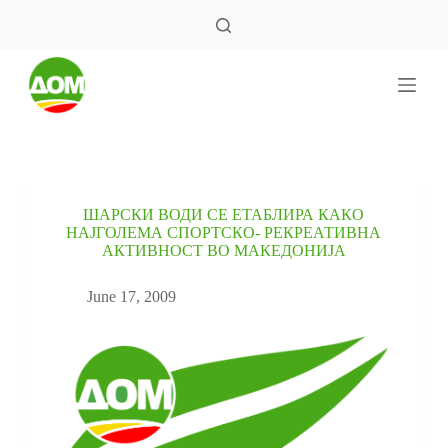
S
k
i
p
t
o
c
o
n
t
e
ШАРСКИ ВОДИ СЕ ЕТАБЛИРА КАКО
n
НАЈГОЛЕМА СПОРТСКО- РЕКРЕАТИВНА
t
АКТИВНОСТ ВО МАКЕДОНИЈА
June 17, 2009