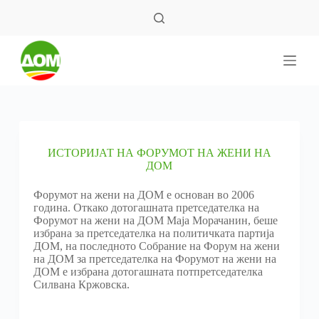
S
k
i
p
t
o
c
o
n
t
e
ИСТОРИЈАТ НА ФОРУМОТ НА ЖЕНИ НА
n
ДОМ
t
Форумот на жени на ДОМ е основан во 2006
година. Откако дотогашната претседателка на
Форумот на жени на ДОМ Маја Морачанин, беше
избрана за претседателка на политичката партија
ДОМ, на последното Собрание на Форум на жени
на ДОМ за претседателка на Форумот на жени на
ДОМ е избрана дотогашната потпретседателка
Силвана Кржовска.