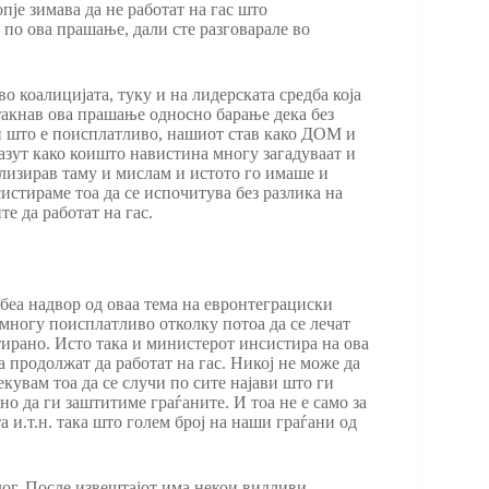
пје зимава да не работат на гас што
в по ова прашање, дали сте разговарале во
во коалицијата, туку и на лидерската средба која
такнав ова прашање односно барање дека без
те и што е поисплатливо, нашиот став како ДОМ и
мазут како коишто навистина многу загадуваат и
елизирав таму и мислам и истото го имаше и
систираме тоа да се испочитува без разлика на
е да работат на гас.
беа надвор од оваа тема на евронтеграциски
е многу поисплатливо отколку потоа да се лечат
ирано. Исто така и министерот инсистира на ова
 продолжат да работат на гас. Никој не може да
екувам тоа да се случи по сите најави што ги
но да ги заштитиме граѓаните. И тоа не е само за
а и.т.н. така што голем број на наши граѓани од
лог. После извештајот има некои видливи