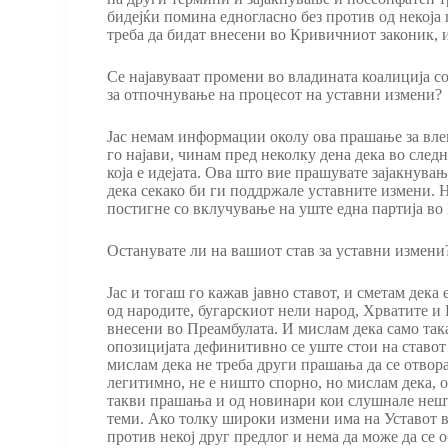
бидејќи помина едногласно без против од некоја 
треба да бидат внесени во Кривичниот законик, 
Се најавуваат промени во владината коалиција со
за отпочнување на процесот на уставни измени?
Јас немам информации околу ова прашање за влегу
го најави, чинам пред неколку дена дека во след
која е идејата. Ова што вие прашувате зајакнува
дека секако би ги поддржале уставните измени. Но
постигне со вклучување на уште една партија во
Останувате ли на вашиот став за уставни измени
Јас и тогаш го кажав јавно ставот, и сметам дек
од народите, бугарскиот нели народ, Хрватите и 
внесени во Преамбулата. И мислам дека само така
опозицијата дефинитивно се уште стои на ставот 
мислам дека не треба други прашања да се отвораа
легитимно, не е ништо спорно, но мислам дека, о
такви прашања и од новинари кои слушнале нешто
теми. Ако толку широки измени има на Уставот во 
против некој друг предлог и нема да може да се о