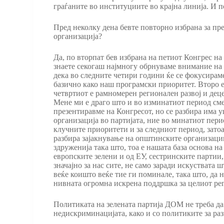
граѓаните во институциите во крајна линија. И 
Пред неколку дена бевте повторно избрана за пр
организација?
Да, по вторпат бев избрана на петиот Конгрес на
знаете секогаш најмногу обрнуваме внимание на 
дека во следните четири години ќе се фокусираме
базично како наш програмски приоритет. Второ е
четвртиот е рамномерен регионален развој и деце
Мене ми е драго што и во изминатиот период сме
презентиравме на Конгресот, но се разбира има 
организација во партијата, ние во минатиот пер
клучните приоритети и за следниот период, затоа
разбира зајакнување на општинските организации,
здруженија така што, тоа е нашата база основа н
европските зелени и од ЕУ, сестринските партии,
значајно за нас сите, не само заради искуствата
веќе коишто веќе тие ги поминале, така што, да 
нивната огромна искрена поддршка за целиот рег
Политиката на зелената партија ДОМ не треба да 
недискриминацијата, како и со политиките за раз