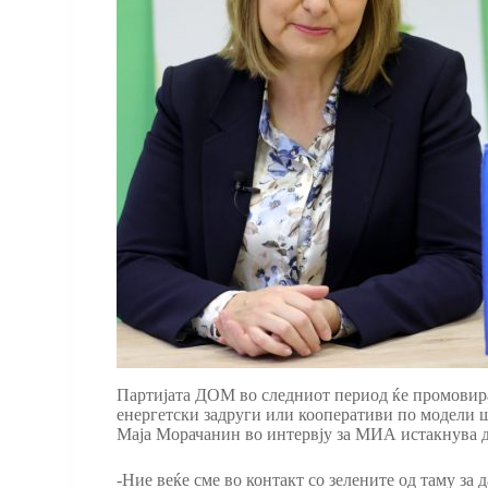
Партијата ДОМ во следниот период ќе промовира 
енергетски задруги или кооперативи по модели ш
Маја Морачанин во интервју за МИА истакнува де
-Ние веќе сме во контакт со зелените од таму за 