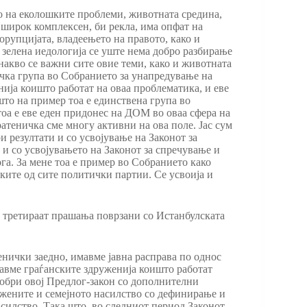
амо на еколошките проблеми, животната средина,
 широк комплексен, би рекла, има опфат на
орупцијата, владеењето на правото, како и
а зелена иедологија се уште нема добро разбирање
енакво се важни сите овие теми, како и животната
ичка група во Собранието за унапредување на
нија коишто работат на оваа проблематика, и еве
што на пример тоа е единствена група во
тоа е еве еден придонес на ДОМ во оваа сфера на
ратеничка сме многу активни на ова поле. Јас сум
 резултати и со усвојување на Законот за
и со усвојувањето на Законот за спречување и
га. За мене тоа е пример во Собранието како
чките од сите политички партии. Се усвоија и
е третираат прашања поврзани со Истанбулската
енички заедно, имавме јавна расправа по однос
кавме граѓанските здруженија коишто работат
одобри овој Предлог-закон со дополнителни
з жените и семејното насилство со дефинирање и
силство. Така што, во следниот период Законот,