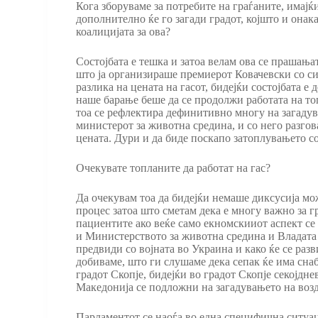
Кога зборуваме за потребите на граѓаните, имајќ
дополнително ќе го загади градот, којшто и онака
коалицијата за ова?
Состојбата е тешка и затоа велам ова се прашањат
што ја организираше премиерот Ковачевски со си
разлика на цената на гасот, бидејќи состојбата е
наше барање беше да се продолжи работата на топ
тоа се рефлектира дефинитивно многу на загадув
министерот за животна средина, и со него разгов
цената. Дури и да биде поскапо затоплувањето со 
Очекувате топланите да работат на гас?
Да очекувам тоа да бидејќи немаше диксусија мо
процес затоа што сметам дека е многу важно за г
пациентите ако веќе само екномскииот аспект се
и Министерството за животна средина и Владата 
предвиди со војната во Украина и како ќе се разв
добиваме, што ги слушаме дека сепак ќе има снабд
градот Скопје, бидејќи во градот Скопје секојдне
Македонија се подложни на загадувањето на возд
Парламентот се наоѓа во една специфична ситуац