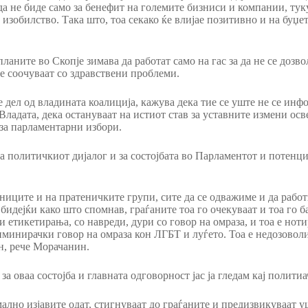
 да не биде само за бенефит на големите бизниси и компании, тук
изобилство. Така што, тоа секако ќе влијае позитивно и на буџет
ните во Скопје зимава да работат само на гас за да не се дозволи
се соочуваат со здравствени проблеми.
е дел од владината коалиција, кажува дека тие се уште не се ин
Владата, дека остануваат на истиот став за уставните измени ос
 за парламентарни избори.
 политичкиот дијалог и за состојбата во Парламентот и потенцир
ениците и на пратеничките групи, сите да се одважиме и да работ
идејќи како што спомнав, граѓаните тоа го очекуваат и тоа го б
 етикетирања, со навреди, дури со говор на омраза, и тоа е ноти
инирачки говор на омраза кон ЛГБТ и луѓето. Тоа е недозоволив
н, рече Морачанин.
а оваа состојба и главната одговорност јас ја гледам кај политиа
ално изјавите одат, стигнуваат до граѓаните и предизвикуваат 