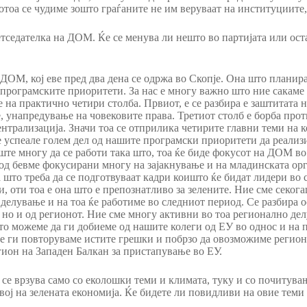
потоа се чудиме зошто граѓаните не им веруваат на институциит
етседателка на ДОМ. Ќе се менува ли нешто во партијата или ост
 ДОМ, кој еве пред два дена се одржа во Скопје. Она што планир
програмските приоритети. За нас е многу важно што ние сакаме 
 на практично четири столба. Првиот, е се разбира е заштитата 
, унапредување на човековите права. Третиот столб е борба про
нтрализација. Значи тоа се отприлика четирите главни теми на к
 успеале голем дел од нашите програмски приоритети да реализир
уште многу да се работи така што, тоа ќе биде фокусот на ДОМ в
иод бевме фокусирани многу на зајакнување и на младинската ор
 што треба да се подготвуваат кадри коишто ќе бидат лидери во
 оти тоа е она што е препознатливо за зелените. Ние сме секога
а делување и на тоа ќе работиме во следниот период. Се разбира 
 но и од регионот. Ние сме многу активни во тоа регионално дел
 што можеме да ги добиеме од нашите колеги од ЕУ во однос и на 
не ги повторуваме истите грешки и побрзо да овозможиме регионо
ион на Западен Балкан за пристапување во ЕУ.
се врзува само со еколошки теми и климата, туку и со почитувањ
вој на зелената економија. Ќе бидете ли повидливи на овие теми