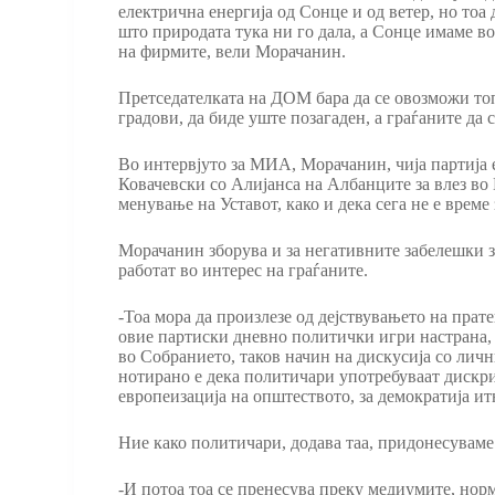
електрична енергија од Сонце и од ветер, но тоа
што природата тука ни го дала, а Сонце имаме во 
на фирмите, вели Морачанин.
Претседателката на ДОМ бара да се овозможи топла
градови, да биде уште позагаден, а граѓаните да 
Во интервјуто за МИА, Морачанин, чија партија 
Ковачевски со Алијанса на Албанците за влез во 
менување на Уставот, како и дека сега не е време
Морачанин зборува и за негативните забелешки за
работат во интерес на граѓаните.
-Тоа мора да произлезе од дејствувањето на прат
овие партиски дневно политички игри настрана, б
во Собранието, таков начин на дискусија со лични
нотирано е дека политичари употребуваат дискрим
европеизација на општеството, за демократија ит
Ние како политичари, додава таа, придонесуваме з
-И потоа тоа се пренесува преку медиумите, норм