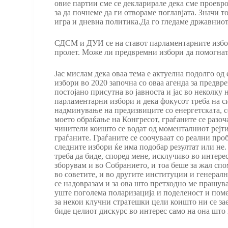
овие партии сме се декларирале дека сме проевро
за да почнеме да ги отвораме поглавјата. Значи т
игра и дневна политика.Да го гледаме државниот
СДСМ и ДУИ се на ставот парламентарните избо
пролет. Може ли предвремни избори да помогнат
Јас мислам дека оваа тема е актуелна подолго о
избори во 2020 започна со оваа агенда за предв
постојано присутна во јавноста и јас во неколку
парламентарни избори и дека фокусот треба на си
надминување на предизвиците со енергетската, со
моето обраќање на Конгресот, граѓаните се разо
чинители коишто се водат од моменталниот рејтин
граѓаните. Граѓаните се соочуваат со реални про
следните избори ќе има подобар резултат или не.
треба да биде, според мене, исклучиво во интерес
зборувам и во Собранието, и тоа беше за жал спо
во советите, и во другите институции и генералн
се надовразам и за ова што претходно ме прашув
уште поголема поларизација и поделеност и пом
за некои клучни стратешки цели коишто ни се заед
биде целиот дискурс во интерес само на она што