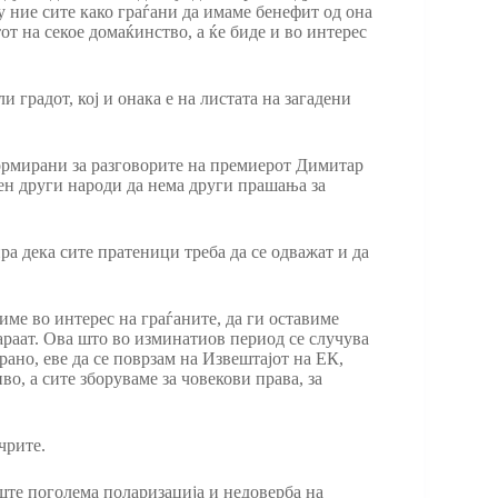
у ние сите како граѓани да имаме бенефит од она
от на секое домаќинство, а ќе биде и во интерес
 градот, кој и онака е на листата на загадени
формирани за разговорите на премиерот Димитар
вен други народи да нема други прашања за
а дека сите пратеници треба да се одважат и да
име во интерес на граѓаните, да ги оставиме
араат. Ова што во изминатиов период се случува
рано, еве да се поврзам на Извештајот на ЕК,
о, а сите зборуваме за човекови права, за
чрите.
уште поголема поларизација и недоверба на