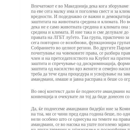
Впечатокот е во Македонија дека кога зборуваме 
па еве сега малку има и поголема свест и за кли
вредности. И подеднакво се важни и демократијат
заштитата на животната средина и климата. Но ве
дека не е само животната средина и климата она 
средина и климата. И ние така и сме делувале до
правата на ЛГБТ луѓето. Таа група, практично за
сега повторно се возобнови, функционира групат
Собранието во целиот регион. Во другите Парлам
почитување на човековите права, се разбира прав
член и на претседателството на Клубот на прате
заштита и спречување од дискриминација, формир
заштита од насилство врз жените и семејно наси
треба да тече една процедура и усвојување на за
амандмани, имаше и јавна расправа и беше со ог
Во овој контекст дали ќе поднесете амандмани н
конвенција и очекувате ли тој да биде донесен с
Да, ќе поднесеме амандмани бидејќи ние за Комис
на тоа, ми се чини пред една година беше, по о
нели особено што се однесува на темите на права
амандмани, се во насока на уште поголемо зајак
на други термини и зајакнување и посеопфатен т