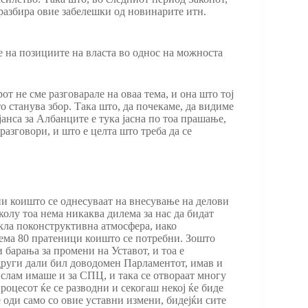
 разбира овие забелешки од новинарите итн.
е на позициите на власта во однос на можноста
т не сме разговарале на оваа тема, и она што тој
о станува збор. Така што, да почекаме, да видиме
анса за Албанците е тука јасна по тоа прашање,
разговори, и што е целта што треба да се
ени коишто се однесуваат на внесување на делови
колу тоа нема никаква дилема за нас да бидат
екла поконструктивна атмосфера, иако
 нема 80 пратеници коишто се потребни. Зошто
 барања за промени на Уставот, и тоа е
 други дали бил доводомен Парламентот, имав и
слам имаше и за СПЦ, и така се отвораат многу
роцесот ќе се разводни и секогаш некој ќе биде
е оди само со овие уставни измени, бидејќи сите