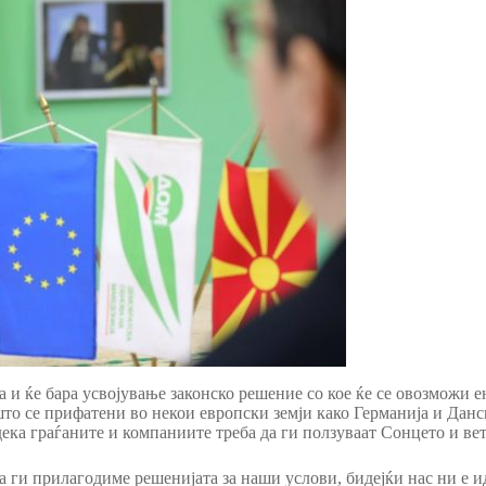
и ќе бара усвојување законско решение со кое ќе се овозможи 
то се прифатени во некои европски земји како Германија и Данск
ка граѓаните и компаниите треба да ги ползуваат Сонцето и вет
да ги прилагодиме решенијата за наши услови, бидејќи нас ни е и