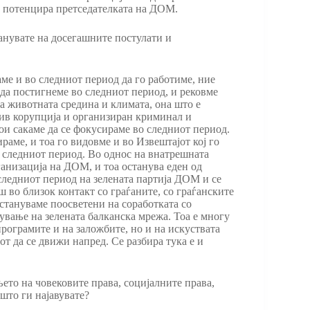
е, потенцира претседателката на ДОМ.
анувате на досегашните постулати и
аме и во следниот период да го работиме, ние
да постигнеме во следниот период, и рековме
на животната средина и климата, она што е
тив корупција и организиран криминал и
ои сакаме да се фокусираме во следниот период.
аме, и тоа го видовме и во Извештајот кој го
о следниот период. Во однос на внатрешната
ганизација на ДОМ, и тоа останува еден од
 следниот период на зелената партија ДОМ и се
ш во близок контакт со граѓаните, со граѓанските
остануваме поосветени на соработката со
ување на зелената балканска мрежа. Тоа е многу
програмите и на заложбите, но и на искуствата
т да се движи напред. Се разбира тука е и
ето на човековите права, социјалните права,
 што ги најавувате?