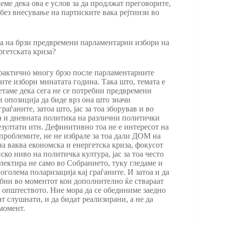
еме дека ова е услов за да продлжат преговорите,
 без внесување на партиските вака рејтинзи во
а на брзи предвремени парламентарни избори на
гетската криза?
 практично многу брзо после парламентарните
ите избори минатата година. Така што, темата е
метаме дека сега не се потребни предвремени
и опозиција да биде врз она што значи
аѓаните, затоа што, јас за тоа зборував и во
ка и дневната политика на различни политички
езултати итн. Дефинитивно тоа не е интересот на
е проблемите, не не избрале за тоа дали ДОМ на
на ваква економска и енергетска криза, фокусот
ско ниво на политичка култура, јас за тоа често
флектира не само во Собранието, туку гледаме и
оголема поларизација кај граѓаните. И затоа и да
ебни во моментот кои дополнително ќе ствараат
 општеството. Ние мора да се обединиме заедно
ат слушнати, и да бидат реализирани, а не да
момент.