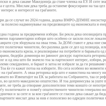
пски и дека сакаме Македонија да стане членка на ЕУ. И сите зна
оа е целта. Мислам дека треба да останеме фокусирани на таа цел
 интерес и интересот на граѓаните.
ри да се случат во 2024 година, додека ВМРО-ДПМНЕ инсистир
 за полесно надминување на предизвиците од економската и енер
д една година за предвремени избори. Би рекла дека опозицијата
ремени парламентарни избори што особено се засили после локалн
 наврати сум зборувала на оваа тема. За ДОМ ставот е дека ние с
те политички чинители, без разлика дали се дел од позиција, ил
 економската криза, и реализирање на потребите и барањата од гр
чарани, бидејќи доминира во јавниот дискурс партиската ретори
г и од она што би значело тоа за партискиот интерес, избори, р
блеми секојдневно, и бараат и затоа не избрале за да ги решавам
 Тоа ќе го кажат потоа на изборите. Но сега особено во моменти 
 на граѓаните. А оваа реторика која што е навистина на многу ни
мнато во Извештајот на ЕК за работата на Собранието, таа се ре
о, во целото македонско општество. И тоа допринесува за уште п
авте, не треба да отвораме дополнителни теми коишто се непотр
еѓу политичките и помеѓу општествените чинители генерално во
нички и за сите и за кои граѓаните се гласни дека сакаат да бид
 партиите мислат дека за нив е пополезно во одреден политички 