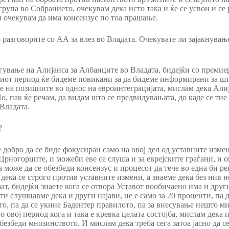
група во Собранието, очекувам дека исто така и ќе се усвои и се
и очекувам да има консензус по тоа прашање.
 разговорите со АА за влез во Владата. Очекувате ли зајакнувањ
вање на Алијанса за Албанците во Владата, бидејќи со премиеро
ниот период ќе бидеме повикани за да бидеме информирани за шт
ње на позициите во однос на евроинтеграцијата, мислам дека Алиј
, пак ќе речам, да видам што се предвидувањата, до каде се тие 
 Владата.
?
а е добро да се биде фокусиран само на овој дел од уставните изм
Црногорците, и можеби еве се слуша и за еврејските граѓани, и о
 може да се обезбеди консензус и процесот да тече во една би р
дека се строго против уставните измени, а знаеме дека без нив
т, бидејќи знаете кога се отвора Уставот вообичаено има и други
ти слушнавме дека и други најави, не е само за 20 проценти, па
, па да се укине Бадентер правилото, па за внесување нешто ми
овој период кога и така е кревка целата состојба, мислам дека п
безбеди мнозинството. И мислам дека треба сега затоа јасно да с