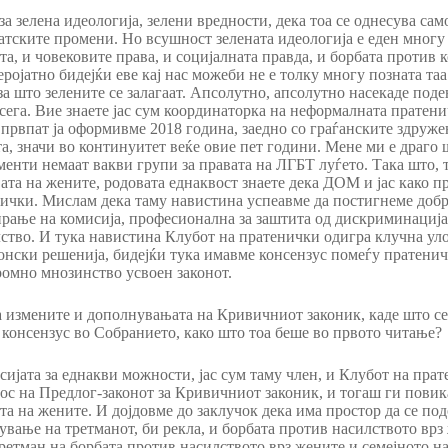
за зелена идеологија, зелени вредности, дека тоа се однесува с
матските промени. Но всушност зелената идеологија е еден многу
а, и човековите права, и социјалната правда, и борбата против к
ројатно бидејќи еве кај нас можеби не е толку многу позната та
за што зелените се залагаат. Апсолутно, апсолутно насекаде под
 сега. Вие знаете јас сум координаторка на неформалната пратен
 првпат ја оформивме 2018 година, заедно со граѓанските здруже
а, значи во континуитет веќе овие пет години. Мене ми е драго 
енти немаат вакви групи за правата на ЛГБТ луѓето. Така што, 
ата на жените, родовата еднаквост знаете дека ДОМ и јас како п
нички. Мислам дека таму навистина успеавме да постигнеме добри
ање на комисија, професионална за заштита од дискриминација 
лство. И тука навистина Клубот на пратенички одигра клучна уло
конски решенија, бидејќи тука имавме консензус помеѓу пратени
ромно мнозинство усвоен законот.
а измените и дополнувањата на Кривичниот законик, каде што с
о консензус во Собранието, како што тоа беше во првото читање?
ијата за еднакви можности, јас сум таму член, и Клубот на прат
днос на Предлог-законот за Кривичниот законик, и тогаш ги пови
та на жените. И дојдовме до заклучок дека има простор да се п
нување на третманот, би рекла, и борбата против насилството вр
ретман на борбата против насилството врз жените и семејното на