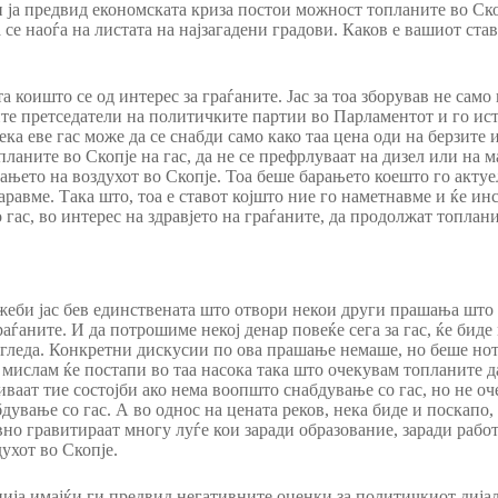
и ја предвид економската криза постои можност топланите во Ско
 се наоѓа на листата на најзагадени градови. Каков е вашиот ста
а коишто се од интерес за граѓаните. Јас за тоа зборував не само 
те претседатели на политичките партии во Парламентот и го ис
 дека еве гас може да се снабди само како таа цена оди на берзи
ланите во Скопје на гас, да не се префрлуваат на дизел или на 
ањето на воздухот во Скопје. Тоа беше барањето коешто го акту
аравме. Така што, тоа е ставот којшто ние го наметнавме и ќе ин
гас, во интерес на здравјето на граѓаните, да продолжат топланит
жеби јас бев единствената што отвори некои други прашања што 
раѓаните. И да потрошиме некој денар повеќе сега за гас, ќе бид
 гледа. Конкретни дискусии по ова прашање немаше, но беше нот
мислам ќе постапи во таа насока така што очекувам топланите да
иваат тие состојби ако нема воопшто снабдување со гас, но не оч
ување со гас. А во однос на цената реков, нека биде и поскапо, 
вно гравитираат многу луѓе кои заради образование, заради работ
ухот во Скопје.
ија имајќи ги предвид негативните оценки за политичкиот дија