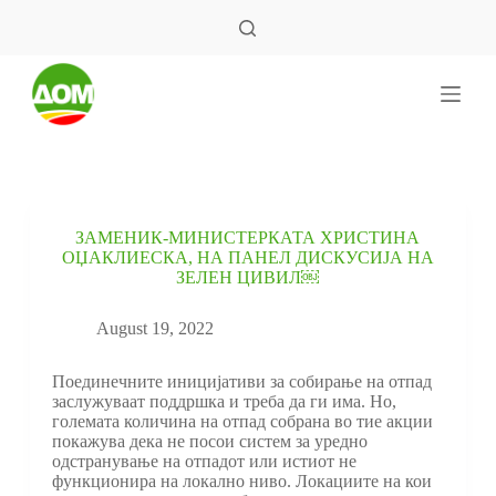
S
k
i
p
t
o
c
o
n
t
e
ЗАМЕНИК-МИНИСТЕРКАТА ХРИСТИНА
n
ОЏАКЛИЕСКА, НА ПАНЕЛ ДИСКУСИЈА НА
t
ЗЕЛЕН ЦИВИЛ￼
August 19, 2022
Поединечните иницијативи за собирање на отпад
заслужуваат поддршка и треба да ги има. Но,
големата количина на отпад собрана во тие акции
покажува дека не посои систем за уредно
одстранување на отпадот или истиот не
функционира на локално ниво. Локациите на кои