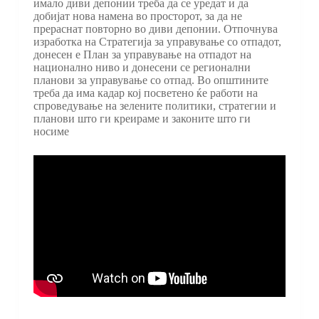
имало диви депонии треба да се уредат и да
добијат нова намена во просторот, за да не
прераснат повторно во диви депонии. Отпочнува
изработка на Стратегија за управување со отпадот,
донесен е План за управување на отпадот на
национално ниво и донесени се регионални
планови за управување со отпад. Во општините
треба да има кадар кој посветено ќе работи на
спроведување на зелените политики, стратегии и
планови што ги креираме и законите што ги
носиме