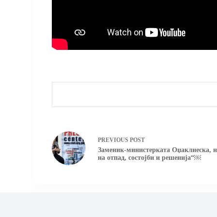
PREVIOUS
POST
Заменик-министерката Оџаклиеска, н
на отпад, состојби и решенија“￼