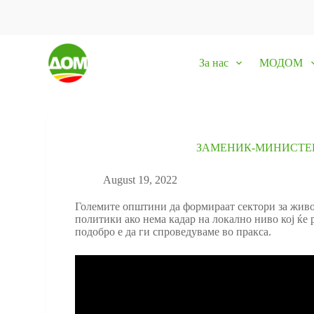
S
k
i
p
За нас
МОДОМ
t
o
c
o
n
t
e
ЗАМЕНИК-МИНИСТЕР
n
t
August 19, 2022
Големите општини да формираат сектори за живо
политики ако нема кадар на локално ниво кој ќе
подобро е да ги спроведуваме во пракса.