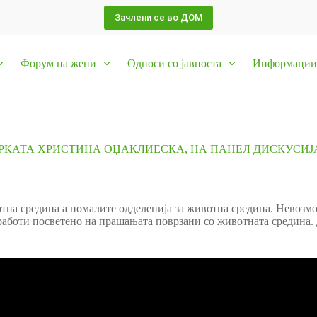
Зачлени се во ДОМ
Форум на жени
Односи со јавноста
Информации 
КАТА ХРИСТИНА ОЏАКЛИЕСКА, НА ПАНЕЛ ДИСКУСИЈ
тна средина а помалите одделенија за животна средина. Невозмо
 работи посветено на прашањата поврзани со животната средина.