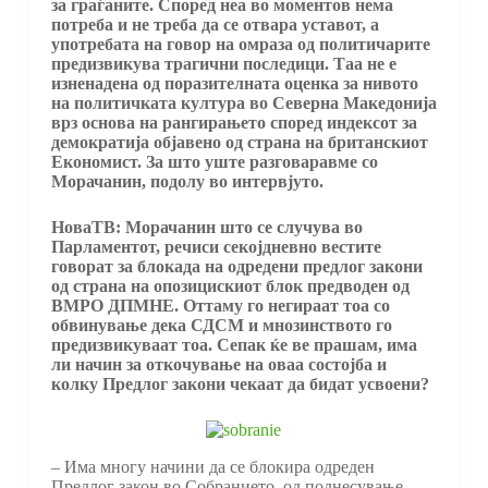
за граѓаните. Според неа во моментов нема
потреба и не треба да се отвара уставот, а
употребата на говор на омраза од политичарите
предизвикува трагични последици. Таа не е
изненадена од поразителната оценка за нивото
на политичката култура во Северна Македонија
врз основа на рангирањето според индексот за
демократија објавено од страна на британскиот
Економист. За што уште разговаравме со
Морачанин, подолу во интервјуто.
НоваТВ: Морачанин што се случува во
Парламентот, речиси секојдневно вестите
говорат за блокада на одредени предлог закони
од страна на опозицискиот блок предводен од
ВМРО ДПМНЕ. Оттаму го негираат тоа со
обвинување дека СДСМ и мнозинството го
предизвикуваат тоа. Сепак ќе ве прашам, има
ли начин за откочување на оваа состојба и
колку Предлог закони чекаат да бидат усвоени?
– Има многу начини да се блокира одреден
Предлог закон во Собранието, од поднесување