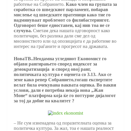
работење на Собранието.
Како член на групата за
соработка со шведскиот парламент, побарав
мислење од шведските пратеници како тие го
надминуваат проблемот со филибастерингот.
Одговорот беше едноставен, кај нив тоа не се
случува.
Сметам дека нашата одговорност како
политичари, без разлика дали сме дел од
мнозинството или од опозицијата е да работиме во
интерес на граѓаните и прогресот на државата.
НоваТВ..Неодамна угледниот Економист го
објави рангирањето според индексот за
демократизација и според овој ранг,
политичката култура е оценета со 3.13. Ако се
земе како репер Собранието,тогаш експертите
велат била очекувана ваквата оценка. Во вакви
услови, дали е потребна некоја нова „Жан
Моне“ платформа која ќе го поттурне дијалогот
за тој да добие на квалитет ?
– Не сум изненадена од поразителната оценка за
политичка култура. За жал, тоа е нашата реалност