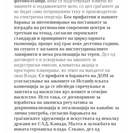
фотоволтаици.
Веќе се подготвуваат измени во
законите и подзаконските акти, со цел граѓаните да
не бидат само потрошувачи туку и производители
на електрична енергија.
Беа прифатени и нашите
барања за интензивирање на постапките за
изградба на регионални современи центри за
третман на отпад, согласно европските
стандарди и принципите на циркуларната
економија, процес кој трае веќе десетина години,
но сеуште е заглавен во институционалните
лавиринти и нема реализација на терен.
Дел од
договорот е и усвојување на законите за
индустриски емисии, климатска акција и
просторно планирање, во текот на мандатот на
оваа Влада.
Се прифати и барањето на ДОМ за
усогласување на законите со Истанбулската
конвенција за да се обезбеди спречување и
заштита од насилство врз жените и семејно
насилство
.
Исто така, се договоривме за
изработка на законска регулатива за
декриминализација и легализација на канабис за
лична употреба, согласно барањата на
граѓанските здруженија и искуствата од неколку
држави во САД, Канада, Малта и заложбата на
новата германска влада. Секако, дел од