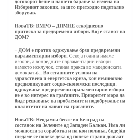
договорот беше и нашето барање за измена на
Изборниот законик, за што претходно подетално
зборував.
НоваТВ: ВМРО – ДПМНЕ секојдневно
притиска за предвремени избори. Кој е ставот на
ДОМ?
– ДОМ е против одржување брзи предвремени
парламентарни избори
. Секоја година имаме
избори, а вонредните парламентарни избори
наместо исклучок, станаа пракса во македонската
демократија.
Во сегашните услови на
здравствена и енергетска криза, кои неминовно
предизвикуваат социо-економски последици,
одржување предвремени праламентарни избори
не е во интерес на граѓаните. Приоритет мора да
биде решавање на проблемите и подобрување на
квалитетот на живот на граѓаните.
НоваТВ: Неодамна бевте во Белград на
состанок на Зелените од Западен Балкан. Има ли
можности за соработка и на кои полиња, бидејќи
гледаме се повеќе дека од повеќе страни доаѓаат