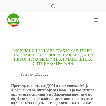
S
k
i
p
t
o
c
o
n
t
e
МОРАЧАНИН ЗА НОВА ТВ: БЛОКАДИТЕ ВО
n
ПАРЛАМЕНТОТ СЕ ЛОША ПРАКСА ОД КОЈА
t
НИКОЈ НЕМА БЕНЕФИТ, А ИМАМЕ ШТЕТА
СИТЕ КАКО ГРАЃАНИ
February 21, 2022
Претседателката на ДОМ и пратеничка Маја
Морачанин во интервју за НоваТВ ја коментира
актуелната ситуација во Законодавниот дом во
кој блокирани се наоѓаат десетици закони уште
од минатата година а се од суштинско значење