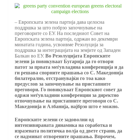
– Европската зелена партија дава целосна
поддршка за што побрзо започнување на
преговорите со ЕУ. На последниот Совет на
Европската зелена партија, одржан во декември
минатата година, усвоивме Резолуција за
поддршка за интеграцијата на земјите од Западен
Балкан во ЕУ.
Во Резолуцијата Европските
зелени ја повикуваат Бугарија да го отвори
патот за првата меѓувладина конференција и да
ги решава спорните прашања со С. Македонија
билатерално, отстранувајќи го тоа како
предуслов за започнување на пристапните
преговори. Го повикуваат Европскиот совет да
одржи меѓувладини конференции за директно
отпочнување на пристапните преговори со С.
Македонија и Албанија, најбрзо што е можно.
Европските зелени се задоволни од
интензивираната динамика на соработка и
изразената политичка волја од двете страни, да
се надминат отворените прашања. Впрочем,