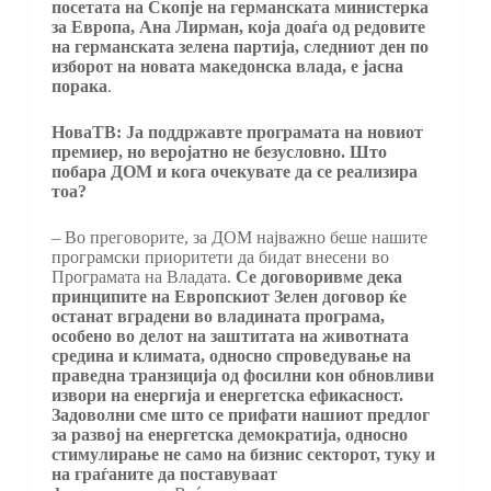
посетата на Скопје на германската министерка
за Европа, Ана Лирман, која доаѓа од редовите
на германската зелена партија, следниот ден по
изборот на новата македонска влада, е јасна
порака
.
НоваТВ: Ја поддржавте програмата на новиот
премиер, но веројатно не безусловно. Што
побара ДОМ и кога очекувате да се реализира
тоа?
– Во преговорите, за ДОМ најважно беше нашите
програмски приоритети да бидат внесени во
Програмата на Владата.
Се договоривме дека
принципите на Европскиот Зелен договор ќе
останат вградени во владината програма,
особено во делот на заштитата на животната
средина и климата, односно спроведување на
праведна транзиција од фосилни кон обновливи
извори на енергија и енергетска ефикасност.
Задоволни сме што се прифати нашиот предлог
за развој на енергетска демократија, односно
стимулирање не само на бизнис секторот, туку и
на граѓаните да поставуваат