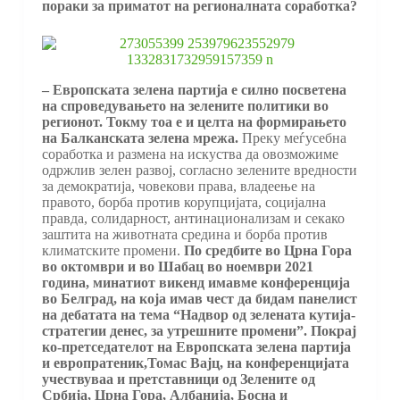
пораки за приматот на регионалната соработка?
– Европската зелена партија е силно посветена
на спроведувањето на зелените политики во
регионот. Токму тоа е и целта на формирањето
на Балканската зелена мрежа.
Преку меѓусебна
соработка и размена на искуства да овозможиме
одржлив зелен развој, согласно зелените вредности
за демократија, човекови права, владеење на
правото, борба против корупцијата, социјална
правда, солидарност, антинационализам и секако
заштита на животната средина и борба против
климатските промени.
По средбите во Црна Гора
во октомври и во Шабац во ноември 2021
година, минатиот викенд имавме конференција
во Белград, на која имав чест да бидам панелист
на дебатата на тема “Надвор од зелената кутија-
стратегии денес, за утрешните промени”. Покрај
ко-претседателот на Европската зелена партија
и европратеник,Томас Вајц, на конференцијата
учествуваа и претставници од Зелените од
Србија, Црна Гора, Албанија, Босна и