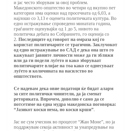
и јас често зборувам за овој проблем.
Македонското општество во четири од вкупно пет
категории има оценки над просечната од 6,03, а
најлошо со 3,13 е оценета политичката култура. Во
едно истражување спроведено минатата година,
граѓаните оценувајќи од 1 до 5, нивото на
политичка дебата во Собранието, го оценија со
2.
Последиците од говорот на омраза кој го
користат политичарите се трагични. Заклучокот
од едно истражување во САД е дека она што го
кажуваат јавните личности може да ги зближи
или да ги подели луѓето и како зборуваат
политичарите влијае на тоа како се однесуваат
луѓето и количината на насилство во
општеството.
Се надевам дека овие податоци ќе бидат аларм
за сите политички чинители, да ја сменат
реториката. Впрочем, доволно е само да се
потсетиме на една мудра македонска поговорка:
“Јазикот коски нема, но коски крши”
.
Јас не сум учесник во процесот “Жан Моне”, но ја
поддржувам секоја активност за унапредување на