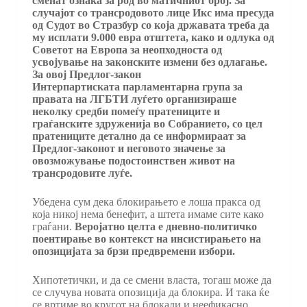
сменат ознака за род во матичниот број. За
случајот со трансродовото лице Икс има пресуда
од Судот во Стразбур со која државата треба да
му исплати 9.000 евра отштета, како и одлука од
Советот на Европа за неопходноста од
усвојување на законските измени без одлагање.
За овој Предлог-закон
Интерпартиската
парламентарна група за
правата на ЛГБТИ луѓето организираше
неколку средби помеѓу пратениците и
граѓанските здруженија во Собранието, со цел
пратениците детално да се информираат за
Предлог-законот и неговото значење за
овозможување подостоинствен живот на
трансродовите луѓе.
Убедена сум дека блокирањето е лоша пракса од
која никој нема бенефит, а штета имаме сите како
граѓани.
Веројатно целта е дневно-политичко
поентирање во контекст на инсистирањето на
опозицијата за брзи предвремени избори.
Хипотетички, и да се смени власта, тогаш може да
се случува новата опозиција да блокира. И така ќе
се вртиме во кругот на блокади и неефикасно