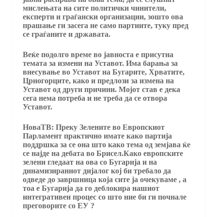
мислењата на сите политички чинители,
експерти и граѓански организации, зошто ова
прашање ги засега не само партиите, туку пред
се граѓаните и државата.
Веќе подолго време во јавноста е присутна
темата за измени на Уставот. Има барања за
внесување во Уставот на Бугарите, Хрватите,
Црногорците, како и предлози за измена на
Уставот од други причини. Мојот став е дека
сега нема потреба и не треба да се отвора
Уставот.
НоваТВ: Преку Зелените во Европскиот
Парламент практично имате како партија
поддршка за се она што како тема од земјава ќе
се најде на дебата во Брисел.Како европските
зелени гледаат на ова со Бугарија и на
динамизираниот дијалог кој би требало да
одведе до завршница која сите ја очекуваме , а
тоа е Бугарија да го деблокира нашиот
интегративен процес со што ние би ги почнале
преговорите со ЕУ ?