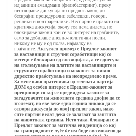
илјадници амандмани (филибастеринг), преку
неотворање дискусија по предлог-закон, до
бескрајни процедурални забелешки, говори,
реплики и контрареплики. Неспорно е правото на
критичка дискусија, околу тоа нема дилема, но
блокирање закони кои се во интерес на граѓаните,
само за добивање дневно-политички поени,
никому не му е од полза, најмалку на
граѓаните.
Актуелен пример е Предлог законот
за наставници и стручни соработници кој со
месеци е блокиран од опозицијата, а се однесува
на зголемување на платите на наставниците и
стручните соработници и можност за нивно
директно вработување на неопределено време.
За мене како пратеничка од зелената партија
ДОМ од особен интерес е Предлог-законот за
прекршоци со кој се предвидува казните за
загадувачите на животната средина двојно да се
зголемат, но еве веќе една година никако да се
отвори дискусија по овој предлог закон, иако
сите партии велат дека се залагаат за заштита
на животната средина. Исто така, блокиран е и
Предлог-законот за матична евиденција со кој
на трансродовите луѓе ќе им биде овозможено да