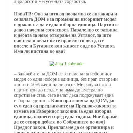
дијалогот и меѓусебната соработка.
НоваТВ: Она за што од поодамна се ангажира и
се залага ДОМ е за промена на изборниот модел
и државата да е една изборна единица. Партиите
дадоа начелна согласност. Паралелно се развива
и дебата за ново отворање на Уставот, за што
пак некои велат ќе се правело со цел да се
внесле и Бугарите кои живеат овде во Уставот.
Има ли вистина во ова?
– Заложбите на ДОМ се за измена на изборниот
модел со една изборна единица, без праг, отворени
листи и 50% жени на листите. Ме радува што и
партии кои до неодамна имаа дијаметрално
спротивен став, сега велат дека подржуваат една
изборна единица.
Како пратеничка од ДОМ, јас
сум еден од предлагачите на Предлог-законот за
измена на Изборниот законик за една изборна
единица, поднесен пред една година. Ние бараме
да се отвори дебата во Собранието по овој
Предлог-закон. Предлагаме да се организира и
јавна расправа на оваа тема, да се слушнат