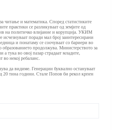
за читање и математика. Според статистиките
ите практики се разликуваат од земјите од
нлив на политичко влијание и корупција. УКИМ
те исчезнуваат поради мал број заинтересирани
аедница и понатаму се соочуваат со бариери во
 во образованието продолжува. Министерството за
и а тука во овој пазар страдаат младите,
т во некој ребаланс.
нува да видиме. Генерации буквално остануваат
ед 20 тина години. Стале Попов би рекол крпен