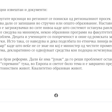
дни извештаи и документи:
ругите врсници во регионот се пониски од регионалниот просек 
ва дали се запишани во стручно или општо образование. Наставн
о е загрижувачки во сите нивоа каде што системот останува ра
 се сведува на минимум, некои образовни програми на факултети
роблем. Децата и учениците со попреченост и оние од ромската з
уки. Исто така, се наведува и дека поделбата по етничка линија
р“ каде што веќе не се знае ни кој е министер од честите промен
ема, декларативно се одвојуваат средства кои подоцна исчезнуваа
 и брзи реформи. Дали ќе има “јунак“ да го реши проблемот оста
е “спремани“ тука, во Европа и светот било тема и е завршено пр
остоинствен живот. Квалитетно образован живот.