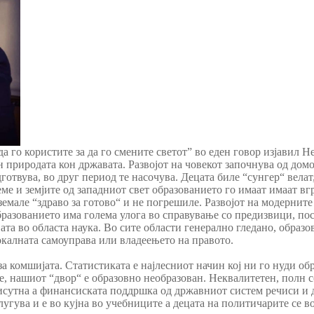
а го користите за да го смените светот” во еден говор изјавил 
он природата кон државата. Развојот на човекот започнува од до
готвува, во друг период те насочува. Децата биле “сунгер“ велат
еме и земјите од западниот свет образованието го имаат имаат в
 земале “здраво за готово“ и не погрешиле. Развојот на модернит
бразованието има голема улога во справување со предизвици, по
а во областа наука. Во сите области генерално гледано, образов
локалната самоуправа или владеењето на правото.
 за комшијата. Статистиката е најлесниот начин кој ни го нуди о
е, нашиот “двор“ е образовно необразован. Неквалитетен, полн с
исутна а финансиската поддршка од државниот систем речиси и д
угува и е во кујна во учебниците а децата на политичарите се 