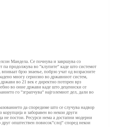
Нелсон Мандела. Се почнува и завршува со
мот па продолжува во “клупите“ каде што системот
, впиваат брзо знаење, побрзо учат од возрасните
градено многу сериозно во државниот систем,
е држави во 21 век е директно потпрен врз
себно во оние држави каде што децениски се
анието го “зграпчува“ најголемиот дел, дали во
бразованието да споредиме што се случува надвор
о корупција и заборавен во некои други
а не постои. Ресурси нема а достапни модерни
во друг општествен повисок“слој“ според некои