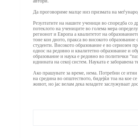
автори.
Да проговориме малце низ призмата на меѓунаро
Резултатите на нашите ученици во споредба со д
потеклото на учениците во голема мера определу
регионот и Европа а квалитетот на образованиет
тоне кон дното, пракса во високото образование
студенти. Високото образование е во сериозен п
однос на редовно и квалитетно образование и об
образование и наука е редовно во политички “паза
иднината на секој систем. Науката е заборавена т
Ако прашувате за време, нема. Потребни се итни
на средина во општеството, бидејќи тоа на кое с
живот, но јас велам дека младите заслужуваат д