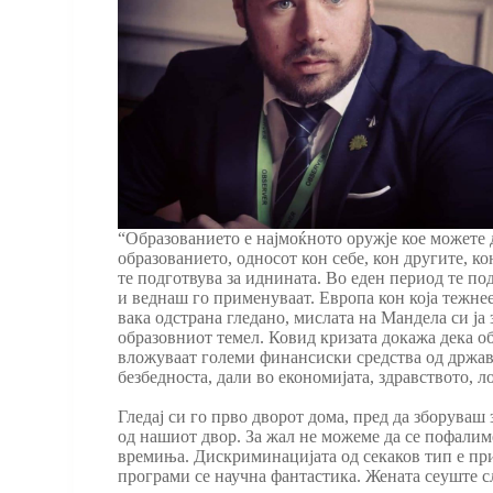
“Образованието е најмоќното оружје кое можете д
образованието, односот кон себе, кон другите, к
те подготвува за иднината. Во еден период те под
и веднаш го применуваат. Европа кон која тежне
вака одстрана гледано, мислата на Мандела си ја
образовниот темел. Ковид кризата докажа дека о
вложуваат големи финансиски средства од држават
безбедноста, дали во економијата, здравството, 
Гледај си го прво дворот дома, пред да зборуваш
од нашиот двор. За жал не можеме да се пофалим
времиња. Дискриминацијата од секаков тип е пр
програми се научна фантастика. Жената сеуште сл