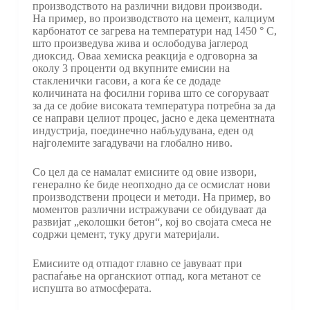
производството на различни видови производи.
На пример, во производството на цемент, калциум
карбонатот се загрева на температури над 1450 ° C,
што произведува жива и ослободува јаглерод
диоксид. Оваа хемиска реакција е одговорна за
околу 3 проценти од вкупните емисии на
стакленички гасови, а кога ќе се додаде
количината на фосилни горива што се согоруваат
за да се добие високата температура потребна за да
се направи целиот процес, јасно е дека цементната
индустрија, поединечно набљудувана, еден од
најголемите загадувачи на глобално ниво.
Со цел да се намалат емисиите од овие извори,
генерално ќе биде неопходно да се осмислат нови
производствени процеси и методи. На пример, во
моментов различни истражувачи се обидуваат да
развијат „еколошки бетон“, кој во својата смеса не
содржи цемент, туку други материјали.
Емисиите од отпадот главно се јавуваат при
распаѓање на органскиот отпад, кога метанот се
испушта во атмосферата.