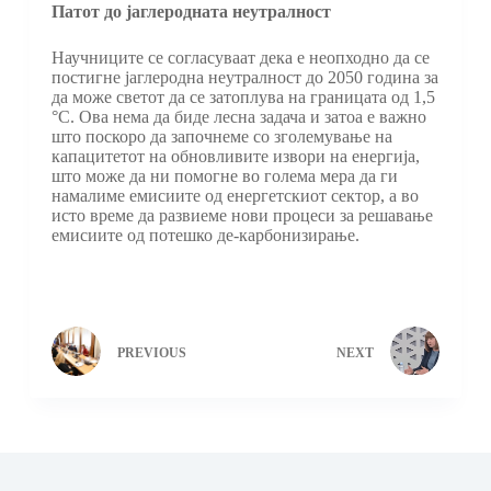
Патот до јаглеродната неутралност
Научниците се согласуваат дека е неопходно да се
постигне јаглеродна неутралност до 2050 година за
да може светот да се затоплува на границата од 1,5
°C. Ова нема да биде лесна задача и затоа е важно
што поскоро да започнеме со зголемување на
капацитетот на обновливите извори на енергија,
што може да ни помогне во голема мера да ги
намалиме емисиите од енергетскиот сектор, а во
исто време да развиеме нови процеси за решавање
емисиите од потешко де-карбонизирање.
PREVIOUS
NEXT