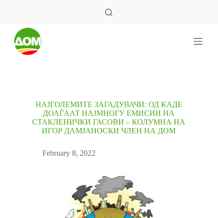
S
k
i
p
t
o
c
o
n
t
e
НАЈГОЛЕМИТЕ ЗАГАДУВАЧИ: ОД КАДЕ
n
ДОАЃААТ НАЈМНОГУ ЕМИСИИ НА
t
СТАКЛЕНИЧКИ ГАСОВИ – КОЛУМНА НА
ИГОР ДАМЈАНОСКИ ЧЛЕН НА ДОМ
February 8, 2022