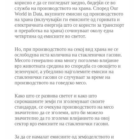
корисно е да се погледнат заедно, бидејќи се во
служба на производството на храна. Според Our
World in Data, вкупните емисии од производството
на храна (вклучувајќи ги емисиите од горивата и
електричната енергија што се користи за транспорт
и преработка на храна) сочинуваат околу една
четвртина од емисиите во светот.
Но, при производството на секој вид храна не се
ослободува иста количина на стакленички гасови.
Месото генерално има многу поголемо влијание
врз животната средина во споредба со овошјето и
зеленчукот, а убедливо најголемите емисии на
стакленички гасови се случуваат за време на
производството на говедско месо.
Како што се развива светот и како што
сиромашните земји ги зголемуваат своите
стандарди, се очекува производството на месо
значително да се зголеми, што би можело
значително да го зголеми влијанието на овој
сектор врз емисиите на стакленички гасови.
За да се намалат емисиите од земјоделството и