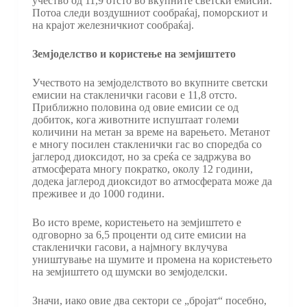
учество од 11,9 отсто во вкупните светски емисии.
Потоа следи воздушниот сообраќај, поморскиот и
на крајот железничкиот сообраќај.
Земјоделство и користење на земјиштето
Учеството на земјоделството во вкупните светски
емисии на стакленички гасови е 11,8 отсто.
Приближно половина од овие емисии се од
добиток, кога животните испуштаат големи
количини на метан за време на варењето. Метанот
е многу посилен стакленички гас во споредба со
јаглерод диоксидот, но за среќа се задржува во
атмосферата многу пократко, околу 12 години,
додека јаглерод диоксидот во атмосферата може да
преживее и до 1000 години.
Во исто време, користењето на земјиштето е
одговорно за 6,5 проценти од сите емисии на
стакленички гасови, а најмногу вклучува
уништување на шумите и промена на користењето
на земјиштето од шумски во земјоделски.
Значи, иако овие два сектори се „бројат“ посебно,