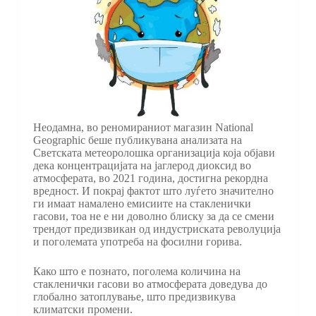
Неодамна, во реномираниот магазин National
Geographic беше публикувана анализата на
Светската метеоролошка организација која објави
дека концентрацијата на јаглерод диоксид во
атмосферата, во 2021 година, достигна рекордна
вредност. И покрај фактот што луѓето значително
ги имаат намалено емисиите на стакленички
гасови, тоа не е ни доволно блиску за да се смени
трендот предизвикан од индустриската револуција
и поголемата употреба на фосилни горива.
Како што е познато, поголема количина на
стакленички гасови во атмосферата доведува до
глобално затоплување, што предизвикува
климатски промени.