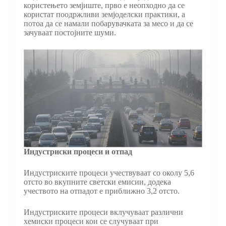
користењето земјиште, прво е неопходно да се
користат поодржливи земјоделски практики, а
потоа да се намали побарувачката за месо и да се
зачуваат постојните шуми.
Индустриски процеси и отпад
Индустриските процеси учествуваат со околу 5,6
отсто во вкупните светски емисии, додека
учеството на отпадот е приближно 3,2 отсто.
Индустриските процеси вклучуваат различни
хемиски процеси кои се случуваат при