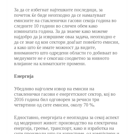
За да се избегнат најтешките последици, за
почеток ќе биде неопходно да се намалуваат
емисиите на стакленички гасови секоја година во
следните 10 години во сличен обем како
изминатата година. За да знаеме како можеме
најдобро да ја извршиме оваа задача, неопходно е
да се знае од кои сектори доаѓаат повеќето емисии,
а како што ќе имате можност да видите,
вниманието што одредени области го добиваат во
медиумите не е секогаш соодветно за нивното
влијание на климатските промени.
Енергија
Убедливо најголем извор на емисии на
стакленички гасови е енергетскиот сектор, кој во
2016 година бил одговорен за речиси три
четвртини од сите емисии, околу 70 %
.
Едноставно, енергијата е неопходна за секој аспект
од модерниот живот: производство на електрична
енергија, греење, транспорт, како и изработка на
сите производи што ги користиме, од компјутери и