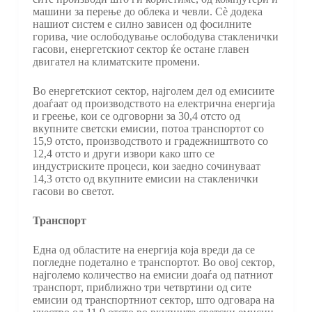
машини за перење до облека и чевли. Сè додека
нашиот систем е силно зависен од фосилните
горива, чие ослободување ослободува стакленички
гасови, енергетскиот сектор ќе остане главен
двигател на климатските промени.
Во енергетскиот сектор, најголем дел од емисиите
доаѓаат од производството на електрична енергија
и греење, кои се одговорни за 30,4 отсто од
вкупните светски емисии, потоа транспортот со
15,9 отсто, производството и градежништвото со
12,4 отсто и други извори како што се
индустриските процеси, кои заедно сочинуваат
14,3 отсто од вкупните емисии на стакленички
гасови во светот.
Транспорт
Една од областите на енергија која вреди да се
погледне подетално е транспортот. Во овој сектор,
најголемо количество на емисии доаѓа од патниот
транспорт, приближно три четвртини од сите
емисии од транспортниот сектор, што одговара на