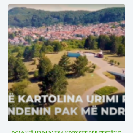
DOM: NJË URIM PAKSA NDRYSHE PËR FESTËN E