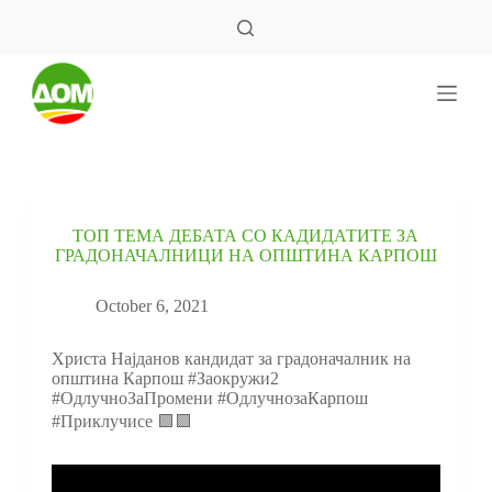
S
k
i
p
t
o
c
o
n
t
e
ТОП ТЕМА ДЕБАТА СО КАДИДАТИТЕ ЗА
n
ГРАДОНАЧАЛНИЦИ НА ОПШТИНА КАРПОШ
t
October 6, 2021
Христа Најданов кандидат за градоначалник на
општина Карпош #Заокружи2
#ОдлучноЗаПромени #ОдлучнозаКарпош
#Приклучисе 🟩🟪