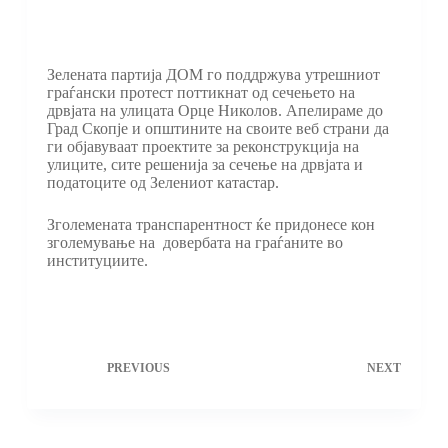
Зелената партија ДОМ го поддржува утрешниот
граѓански протест поттикнат од сечењето на
дрвјата на улицата Орце Николов. Апелираме до
Град Скопје и општините на своите веб страни да
ги објавуваат проектите за реконструкција на
улиците, сите решенија за сечење на дрвјата и
податоците од Зелениот катастар.
Зголемената транспарентност ќе придонесе кон
зголемување на довербата на граѓаните во
институциите.
PREVIOUS
NEXT