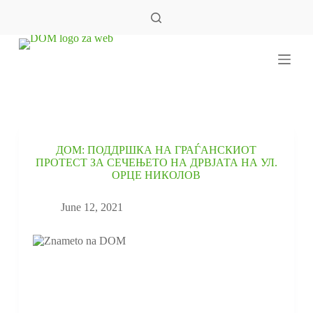
S
k
i
p
t
o
c
o
n
t
e
ДОМ: ПОДДРШКА НА ГРАЃАНСКИОТ
n
ПРОТЕСТ ЗА СЕЧЕЊЕТО НА ДРВЈАТА НА УЛ.
t
ОРЦЕ НИКОЛОВ
June 12, 2021