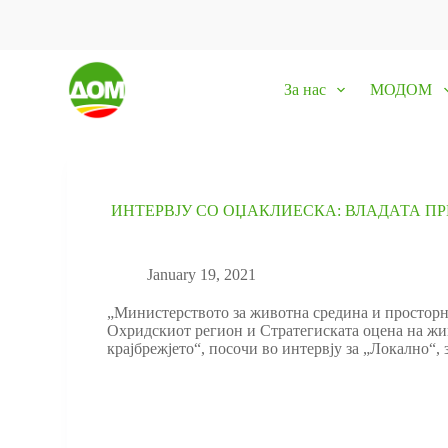
S
k
i
p
За нас
МОДОМ
t
o
c
o
n
t
e
ИНТЕРВЈУ СО ОЏАКЛИЕСКА: ВЛАДАТА П
n
t
January 19, 2021
„Министерството за животна средина и просторн
Охридскиот регион и Стратегиската оцена на жи
крајбрежјето“, посочи во интервју за „Локално“