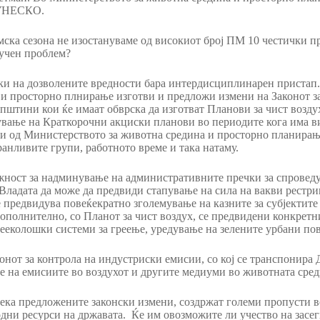
 УНЕСКО.
имска сезона не изостануваме од високиот број ПМ 10 честички п
лучен проблем?
ки на дозволените вредности бара интердисциплинарен пристап.
и просторно плнирање изготви и предложи измени на Законот за
пштини кои ќе имаат обврска да изготват Планови за чист возду
сување на Краткорочни акциски планови во периодите кога има в
ни од Министерството за животна средина и просторно планира
 ранливите групи, работното време и така натаму.
ност за надминување на административните пречки за спроведу
Владата да може да предвиди стапување на сила на вакви рестри
е предвидува повеќекратно зголемување на казните за субјектите
ополнително, со Планот за чист воздух, се предвидени конкретн
 нееколошки системи за греење, уредување на зелените урбани по
онот за контрола на индустриски емисии, со кој се транспонира
 на емисиите во воздухот и другите медиуми во животната сред
ека предложените законски измени, создржат големи пропусти в
дни ресурси на државата. Ќе им овозможите ли учество на засег