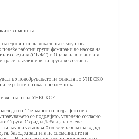
ките за заштита.
 на единиците на локалната самоуправа.
 повеќе работни групи фомирани во насока на
тната средина (ОВЖС) и Оцена на влијанијата
и траси за жлезничката пруга во состав на
вуваат во подобрувањето на сликата во УНЕСКО
кои се работи на оваа проблематика.
не извештајот на УНЕСКО?
наследство. Третманот на подрачјето низ
управувањето со подрачјето, утврдено согласно
ите Струга, Охрид и Дебарца и повеќе
ната научна установа Хидробиолошки завод од
руга, Завод за заштита на спомениците на
анова – Национален конзерваторски центар од