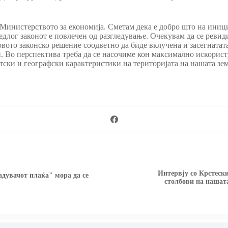
 Министерството за економија. Сметам дека е добро што на иниц
едлог законот е повлечен од разгледување. Очекувам да се ревид
вото законско решение соодветно да биде вклучена и засегнатата
. Во перспектива треба да се насочиме кон максимално искористу
тски и географски карактеристики на територијата на нашата зем
Интервју со Крстески
дувачот плаќа" мора да се
столбови на нашат