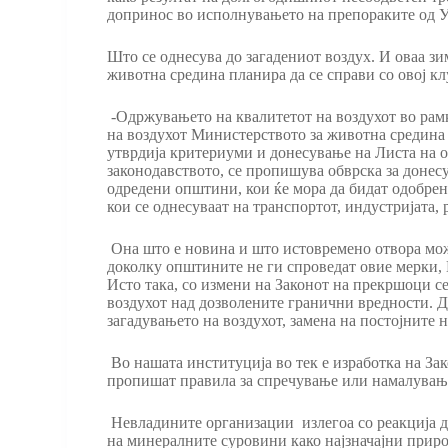
допринос во исполнувањето на препораките од
Што се однесува до загадениот воздух. И оваа з
животна средина планира да се справи со овој к
-Одржувањето на квалитетот на воздухот во рам
на воздухот Министерството за животна средина 
утврдија критериуми и донесување на Листа на о
законодавството, се пропишува обврска за доне
одредени општини, кои ќе мора да бидат одобре
кои се однесуваат на транспортот, индустријата,
Она што е новина и што истовремено отвора мож
доколку општините не ги спроведат овие мерки, 
Исто така, со измени на Законот на прекршоци с
воздухот над дозволените гранични вредности. Д
загадувањето на воздухот, замена на постојните
Во нашата институција во тек е изработка на Зак
пропишат правила за спречување или намалување
Невладините организации излегоа со реакција д
на минералните суровини како најзначајни приро