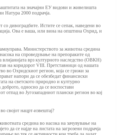
 заштитата на значајни ЕУ видови и живелишта
и Натура 2000 подрачја.
 со дивоградбите. Истите се сепак, наведени во
ција. Ова е ваша, или вина на општина Охрид, и
самоуправа. Министерството за животна средина
насока на спроведување на препораките од
 влијанијата врз културното наследство (ОВКН)
став на коридорот VIII. Претставници од нашата
во во Охридскиот регион, која се грижи за
прават напори да се обезбедат финансиски
итата на светското природно и културно
а доброто, односно да се воспостави
от отпад во Југозападниот плански регион во кој
во својот нацрт-извештај?
животната средина во насока на зачувување на
то да се најде на листата на загрозени подрачја
рање во тек се активности кои треба да дадат