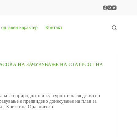
од јавен карактер
Контакт
АСОКА НА ЗАЧУВУВАЊЕ НА СТАТУСОТ НА
ање со природното и културното наследство во
равување е предвидено донесување на план за
ање, Христина Оџаклиеска.