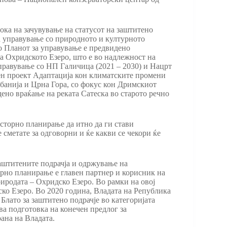
ока на зачувување на статусот на заштитено
а управување со природното и културното
о Планот за управување е предвидено
на Охридското Езеро, што е во надлежност на
управување со НП Галичица (2021 – 2030) и Нацрт
лен проект Адаптација кон климатските промени
лбанија и Црна Гора, со фокус кон Дримскиот
ено враќање на реката Сатеска во старото речно
сторно планирање да итно да ги стави
сметате за одговорни и ќе какви се чекори ќе
аштитените подрачја и одржување на
орно планирање е главен партнер и корисник на
иродата – Охридско Езеро. Во рамки на овој
ко Езеро. Во 2020 година, Владата на Република
лато за заштитено подрачје во категоријата
ува подготовка на конечен предлог за
ана на Владата.