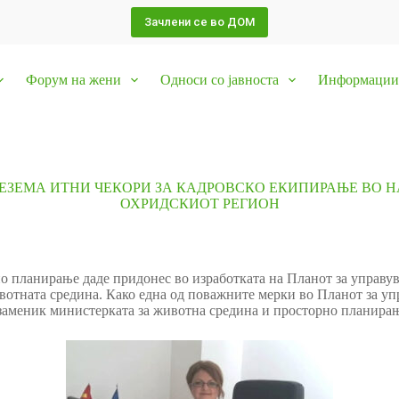
Зачлени се во ДОМ
Форум на жени
Односи со јавноста
Информации 
РЕЗЕМА ИТНИ ЧЕКОРИ ЗА КАДРОВСКО ЕКИПИРАЊЕ ВО Н
ОХРИДСКИОТ РЕГИОН
о планирање даде придонес во изработката на Планот за управув
вотната средина. Како една од поважните мерки во Планот за уп
, заменик министерката за животна средина и просторно планир