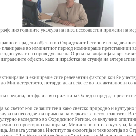
рачје низ годините укажува на низа несоодветни примени на мер
правно изградени објекти во Охридскиот Регион е во надлежност
о планирање во изминатиот период номинираше претставници во
 однесуваат на спроведување на Оцена на влијанијата врз живо
зградените објекти, како и изработка на студија на алтернативн
 активираше и екипираше сите релевантни фактори кои ќе учест
а до Министерството, потврди дека веќе се во тек активности со 
на средина, потфрлија во грижата за Охрид и пред да пристиг
ја во светот кои се заштитени како светско природно и културно 
очува на несоодветна примена на мерките за негова заштита. Во 
културно наследство во Охридскиот Регион, се вклучени општин
редина и просторно планирање, Министерството за култура, Јав
а, Јавната установа Институт за екологија и технологија во Ст
ва музеј “Д-р Никола Незлобински” од Струга и Национална уст