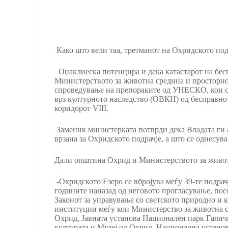
Како што вели таа, третманот на Охридското под
Оџаклиеска потенцира и дека катастарот на бес
Министерството за животна средина и просторн
спроведување на препораките од УНЕСКО, кои се
врз културното наследство (ОВКН) од бесправно и
коридорот VIII.
Заменик министерката потврди дека Владата ги
врзана за Охридското подрачје, а што се однесув
Дали општина Охрид и Министерството за живот
-Охридското Езеро се вбројува меѓу 39-те подрач
годините наназад од неговото прогласување, пос
Законот за управување со светското природно и 
институции меѓу кои Министерство за животна с
Охрид, Јавната установа Национален парк Галичиц
културата и Музеј од Охрид, Национална устано