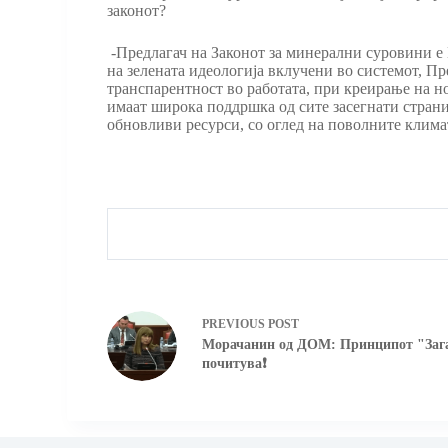
законот?
-Предлагач на Законот за минерални суровини е
на зелената идеологија вклучени во системот, Пр
транспарентност во работата, при креирање на но
имаат широка поддршка од сите засегнати страни
обновливи ресурси, со оглед на поволните клима
PREVIOUS
POST
Морачанин од ДОМ: Принципот "Зага
почитува❗