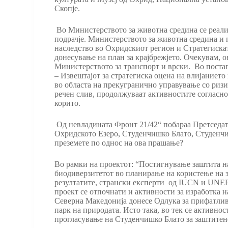
Скопје.
Во Министерството за животна средина се реализ
подрачје. Министерството за животна средина и
наследство во Охридскиот регион и Стратегиска
донесување на план за крајбрежјето. Очекувам, о
Министерството за транспорт и врски. Во постап
– Извештајот за стратегиска оцена на влијаниет
во областа на прекугранично управување со ризи
речен слив, продолжуваат активностите согласно
корито.
Од невладината Фронт 21/42“ побараа Претседат
Охридското Езеро, Студенчишко Блато, Студенчиш
преземете по однос на ова прашање?
Во рамки на проектот: “Постигнување заштита н
биодиверзитетот во планирање на користење на з
резултатите, странски експерти од IUCN и UNEP 
проект се отпочнати и активности за изработка 
Северна Македонија донесе Одлука за прифатливо
парк на природата. Исто така, во тек се активно
прогласување на Студенчишко Блато за заштитено 