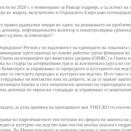
сти во 2020 г. е номинирано за Рамсар подрачје, а од аспект на
 во земјата, вклучително и Охридското Езеро како потенцијалн
се правеа радикални чекори во однос на решавањето на проблемот
 депонија, нефункционален колектор и неконтролирана урбаниза
кот од вина за извештајот?
 Охридскиот Регион е во надлежност на единиците на локалната 
оминираше претставници во повеќе работни групи фомирани во 
Оцена на влијанијата врз животната средина (ОВЖС) и Оцена на
тка на студија на алтернативни траси за жлезничката пруга во со
а Комисијата за управување со природното и културното наследст
ање со светското природно и културно наследство. Исто така се 
 утврдување на контактна зона на доброто, за да се зајакне зашт
 депонијата Буково и сите непрописни депонии на територијата н
на депонија по европски стандарди за управување со комунални
ладата, за итна примена на препораките кои УНЕСКО ги посочи 
ирање во најрелевантните институции во сферата на заштита на 
одно и културно наследство иако постои реална опасност подрачје
етман. Во Министерството за животна средина и просторно плани