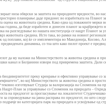
ираат низа обврски за заштита на природните вредности, во нас
 просторно планирање даде придонес во изработката на Планот з
та оцена на животната средина. Како една од поважните мерки в
ваа година, да биде изработен и донесен планот за крајбрежјето 
ка на разгледување во нашата институција се нацрт Планот за 
о врз животната средина. Исто така, во рамки на новиот региона
к од поплави, кој ќе се имплементира во Македонија, Косово, А
 предвидената динамика, со тоа што како пилот проект е предвид
елот да му наложи на Министерството за животна средина и про
ки канал и Билјанини извори под привремена заштита. Дали се 
а биодиверзитетот преку креирање и ефективно управување со з
емјиштето”, во кој Министерството за животна средина и прост
тековно изготвуваат Студија за валоризација на Споменик на пр
на Нацрт-План за управување со Споменик на природата – Охридс
ста на предлогот за прогласување на локалитетот Студенчишко Б
сти за спроведување на јавна расправа по предлогот, по што след
подрачје во категоријата парк на природата и усвојување од стр