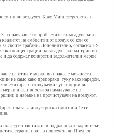
рисутни во воздухот. Како Министерството за
 За справување со проблемите со загадувањето
 квалитет на амбиентниот воздух со кои се
х за своите граѓани. Дополнително, согласно ЕУ
исоки концентрации на загадувачки материи во
ње и да содржат конкретни задолжителни мерки
вање на итните мерки во пракса е можноста
кции не само како препораки, туку како наредби.
 кои емитираат загадувачки супстанции во
и мерки и активности за намалување на
вршини и набавка на прочистувачи на воздухот.
 Директивата за индустриски емисии и ќе се
ина.
о поглед на заштитата и оддржливото користење
натите страни, и ќе го повлечете ли Предлог