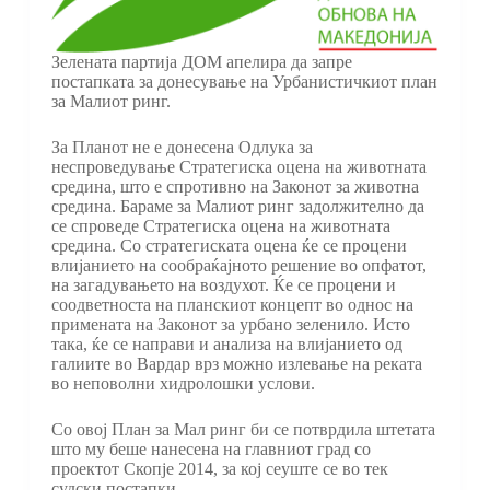
Зелената партија ДОМ апелира да запре
постапката за донесување на Урбанистичкиот план
за Малиот ринг.
За Планот не е донесена Одлука за
неспроведување Стратегиска оцена на животната
средина, што е спротивно на Законот за животна
средина. Бараме за Малиот ринг задолжително да
се спроведе Стратегиска оцена на животната
средина. Со стратегиската оцена ќе се процени
влијанието на сообраќајното решение во опфатот,
на загадувањето на воздухот. Ќе се процени и
соодветноста на планскиот концепт во однос на
примената на Законот за урбано зеленило. Исто
така, ќе се направи и анализа на влијанието од
галиите во Вардар врз можно излевање на реката
во неповолни хидролошки услови.
Со овој План за Мал ринг би се потврдила штетата
што му беше нанесена на главниот град со
проектот Скопје 2014, за кој сеуште се во тек
судски постапки.