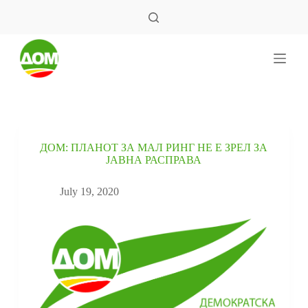
S
k
i
p
t
o
c
o
n
t
e
ДОМ: ПЛАНОТ ЗА МАЛ РИНГ НЕ Е ЗРЕЛ ЗА
n
ЈАВНА РАСПРАВА
t
July 19, 2020