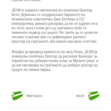
ДОМ и нашата советничка во општина Центар,
Бети Дејанова го поддржуваат барањето на
независната советничка Јана Белчева и О2
иницијатива, јавната расправа да не се одржи сега
во лето, кога голем дел од граѓаните веќе се
заминати надвор од градот. Не треба да се дозволи
носење планови кои го дефинираат јавниот
простор на граѓаните, без нивно масовно учество.
Имајќи ја предвид важноста на овој План, ДОМ ја
повикува општина Центар да распише Конкурс за
изработка на урбанистички план за Малиот ринг и
да им овозможи на граѓаните да добијат центар на
градот по нивна мерка.
PREVIOUS
NEXT