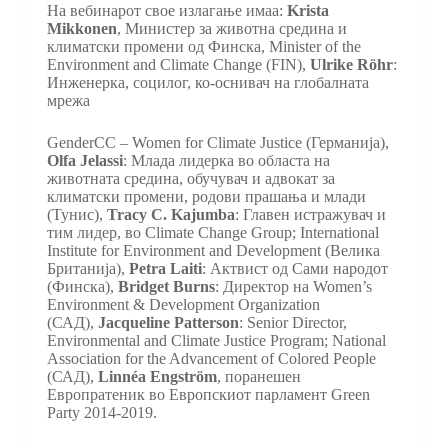
На вебинарот свое излагање имаа:
Krista
Mikkonen
, Министер за животна средина и
климатски промени од Финска, Minister of the
Environment and Climate Change (FIN),
Ulrike Röhr
:
Инженерка, социлог, ко-оснивач на глобалната
мрежа
GenderCC – Women for Climate Justice (Германија),
Olfa Jelassi
: Млада лидерка во областа на
животната средина, обучувач и адвокат за
климатски промени, родови прашања и млади
(Тунис),
Tracy C. Kajumba
: Главен истражувач и
тим лидер, во Climate Change Group; International
Institute for Environment and Development (Велика
Британија),
Petra Laiti
: Актвист од Сами народот
(Финска),
Bridget Burns
: Директор на Women’s
Environment & Development Organization
(САД),
Jacqueline Patterson
: Senior Director,
Environmental and Climate Justice Program; National
Association for the Advancement of Colored People
(САД),
Linnéa Engström
, поранешен
Европратеник во Европскиот парламент Green
Party 2014-2019.