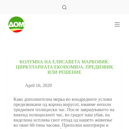
S
k
i
p
t
o
c
o
n
t
e
КОЛУМНА НА ЕЛИСАВЕТА МАРКОВИЌ:
n
ЦИРКУЛАРНАТА ЕКОНОМИЈА, ПРЕДИЗВИК
t
ИЛИ РЕШЕНИЕ
April 16, 2020
Како дополнителна мерка во вондредните услови
предизвикани од корона вирусот, имавме неполн
тридневен полициски час. После завршувањето на
викенд полицискиот час, во градот наш убав, на
виделина исплива сиот отпад од нашето живеење
во овие 60-тина часови. Преполни контејнери и