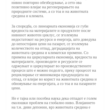
нивно повторно обезбедување, а сето ова
позитивно влијае на регенерирањето на
природните системи, а со тоа и на животната
средина и климата.
За споредба, со линеарната економија се губи
вредноста на материјалите и продуктите после
нивниот животен циклус, се зголемува
недостатокот на ресурси и енергија, што доведува
до непостојани цени на пазарот, се зголемува
количеството на отпад, деградацијата на
животната средина и климатски промени. Со
примена на циркуларната економија, вредноста на
материјалите, производите и ресурсите се
одржуваат и циркулираат во производствените
процеси што е можно подолго, преку процесот на
рециклирање се минимазира продукцијата на
отпад, се влијае во корист на животната средина и
обновување на енергијата, а со тоа и на пазарните
цени.
Не е тајна или посебна наука дека отпадот е голем
еколошки проблем на глобално ниво. Влијанието
на т.н. диви депонии, врз животната средина е