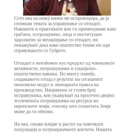
Сето ова на некој начин ме испровоцира, да ја
спомнам темата за управување со отпадот.
Навиките и практиките кои ги применуваме како
граѓани, потрошувачи, лица и институции
задолжени за менаџирање со отпадот, ни
покажуваат дека како општество тешко ни оди
справувањето со ѓубрето.
Отпадот е неизбежен нус-продукт од човековите
активности, потрошувачки и социјално-
општествени навики. Но многу повеќе,
создавањето отпад е резултат на сегашниот
економски модул и линеарната пракса на
производство. Направени се голем број
истражувања, кои укажуваат на просечно двојно
зголемената потрошувачка на ресурси во
европските земји, отколку што планетата Земја
може да ги обнови.
На ова, секако влијае и растот на човечката
популација и потрошувачките апетити. Нашата