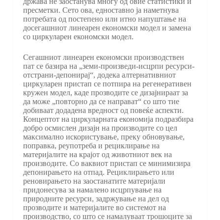
држава не заостанува многу од овие статистики и
пресметки. Сето ова, едноставно ја наметнува
потребата од постепено или итно напуштање на
досегашниот линеарен економски модел и замена
со циркуларен економски модел.
Сегашниот линеарен економски производствен
пат се базира на „земи-произведи-исцрпи ресурси-
отстрани-депонирај“, додека алтернативниот
циркуларен пристап се потпира на регенеративен
кружен модел, каде прозводите се дизајнираат за
да може „повторно да се направат“ со што тие
добиваат додадена вредност од повеќе аспекти.
Концептот на циркуларната економија подразбира
добро осмислен дизајн на производите со цел
максимално искористување, преку обновување,
поправка, реупотреба и рециклирање на
материјалите на крајот од животниот век на
производите. Со ваквиот пристап се минимизира
депонирањето на отпад. Рециклирањето или
реновирањето на заостанатите материјали
придонесува за намалено исцрпување на
природните ресурси, задржување на дел од
прозводите и материјалите во системот на
производство, со што се намалуваат трошоците за