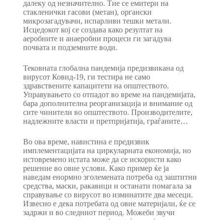
далеку од незначително. Тие се емитери на
стакленички гасови (метан), органски
микрозагадувачи, испарливи тешки метали.
Исцедокот кој се создава како резултат на
аеробните и анаеробни процеси ги загадува
почвата и подземните води.
Тековната глобална пандемија предизвикана од
вирусот Ковид-19, ги тестира не само
здравствените капацитети на општеството.
Управувањето со отпадот во време на пандемијата,
бара дополнителна реорганизација и внимание од
сите чинители во општеството. Производителите,
надлежните власти и претпријатија, граѓаните…
Во ова време, навистина е предизвик
имплементацијата на циркуларната економија, но
истовремено истата може да се искористи како
решение во овие услови. Како пример ќе ја
наведам енормно зголемената потреба од заштитни
средства, маски, ракавици и останати помагала за
справување со вирусот во изминатите два месеци.
Извесно е дека потребата од овие материјали, ќе се
задржи и во следниот период. Можеби звучи