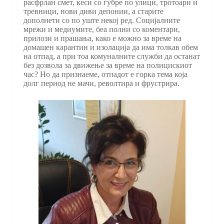
расфрлан смет, кеси со ѓубре по улици, тротоари и
тревници, нови диви депонии, а старите
дополнети со по уште некој ред. Социјалните
мрежи и медиумите, беа полни со коментари,
прилози и прашања, како е можно за време на
домашен карантин и изолација да има толкав обем
на отпад, а при тоа комуналните служби да останат
без дозвола за движење за време на полицискиот
час? Но да признаеме, отпадот е горка тема која
долг период не мачи, револтира и фрустрира.