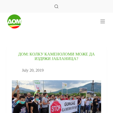
S
k
i
p
t
o
c
o
n
t
e
ДОМ: КОЛКУ КАМЕНОЛОМИ МОЖЕ ДА
n
ИЗДРЖИ ЈАБЛАНИЦА?
t
July 20, 2019