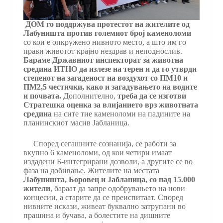
ДОМ го поддржува протестот на жителите од
Лабуништа против големиот број каменоломи
со кои е опкружено нивното место, а што им го
прави животот крајно нездрав и неподнослив.
Бараме Државниот инспекторат за животна
средина ИТНО да излезе на терен и да го утврди
степенот на загаденост на воздухот со ПМ10 и
ПМ2,5 честички, како и загадувањето на водите
и почвата.
Дополнително,
треба да се изготви
Стратешка оценка за влијанието врз животната
средина
на сите тие каменоломи на падините на
планинскиот масив Јабланица.
Според сегашните сознанија, се работи за
вкупно 6 каменоломи, од кои четири имаат
издадени Б-интегрирани дозволи, а другите се во
фаза на добивање. Жителите на местата
Лабуништа, Боровец и Јабланица, со над 15.000
жители
, бараат да запре одобрувањето на нови
концесии, а старите да се преиспитаат. Според
нивните искази, живеат буквално затрупани во
прашина и бучава, а болестите на дишните