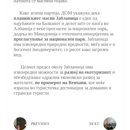
патишта се масовна појава.
Како зелена партија, ДОМ укажува дека
планинскиот масив Јабланица
е еден од
најубавите на Балканот и делот што се наоѓа во
Албанија е веќе прогласен за национален парк,
додека во Македонија е отпочната иницијатива за
прогласување за национален парк
. Јабланица
има извонредни природни вредности, меѓу кои е и
богатиот биодиверзитет, со рисот како загрозен
вид.
Целиот предел околу Јабланица има
извонредни можности за
развој на екотуризмот
и
обезбедување одржлив економски развој за
жителите,
по примерот на Вевчани
, кое веќе
израсна во туристичка дестинации за домашни и
странски туристи.
PREVIOUS
NEXT