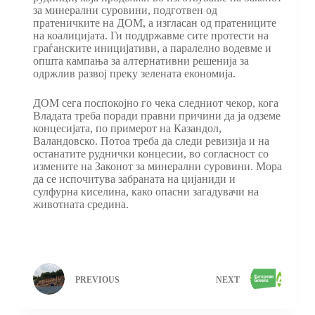
за минерални суровини, подготвен од
пратеничките на ДОМ, а изгласан од пратениците
на коалицијата. Ги поддржавме сите протести на
граѓанските иницијативи, а паралелно водевме и
општа кампања за алтернативни решенија за
одржлив развој преку зелената економија.
ДОМ сега поспокојно го чека следниот чекор, кога
Владата треба поради правни причини да ја одземе
концесијата, по примерот на Казандол,
Валандовско. Потоа треба да следи ревизија и на
останатите руднички концесии, во согласност со
измените на Законот за минерални суровини. Мора
да се испочитува забраната на цијаниди и
сулфурна киселина, како опасни загадувачи на
животната средина.
PREVIOUS
NEXT