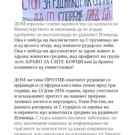
ДОМ изразува големо задоволство од одлуката на
Министерството за економија да не издаде
одобрение за експлоатација во рудникот Иловица.
Ова е победа на екологистите од Струмичко, но
и од целата земја, над моќното рударско лоби.
Ова е победа на аргументите за здрав живот и
здрава животна средина, над профитот на група
луѓе. Б
РАВО ЗА
СИТЕ БОРЦИ
кои
ја бранеа
планината од уништување!
ДОМ застана ПРОТИВ опасните рудници со
цијаниди и сулфурна киселина точно пред три
години, на 23 јуни 2016 година, преку учеството
и искажаниот протест на нашиот прерано
заминат колега и портпарол, Тони Ристов, на
јавната расправа за Студијата за оценка на
влијанието врз животната средина на рудникот
Иловица.
Следеа нашите писмени забелешки, по
што започнавме кампања за информирање на
граѓаните за опасностите од вакви површински
рудници, која продолжи во изготвување на Законот