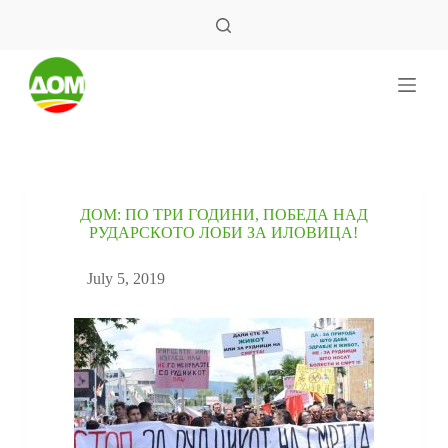
S
k
i
p
t
o
c
o
n
t
e
ДОМ: ПО ТРИ ГОДИНИ, ПОБЕДА НАД
n
РУДАРСКОТО ЛОБИ ЗА ИЛОВИЦА!
t
July 5, 2019