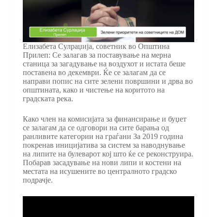
Елизабета Сулраџија, советник во Општина
Прилеп: Се залагав за поставување на мерна
станица за загадување на воздухот и истата беше
поставена во декември. Ќе се залагам да се
направи попис на сите зелени површини и дрва во
општината, како и чистење на коритото на
градската река.
Како член на комисијата за финансирање и буџет
се залагам да се одговори на сите барања од
ранливите категории на граѓани За 2019 година
покренав иницијатива за систем за наводнување
на липите на булеварот кој што ќе се реконструира.
Побарав засадување на нови липи и костени на
местата на исушените во централното градско
подрачје.