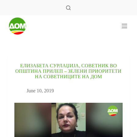
S
k
i
p
t
o
c
o
n
t
e
ЕЛИЗАБЕТА СУРЛАЏИЈА, СОВЕТНИК ВО
n
ОПШТИНА ПРИЛЕП – ЗЕЛЕНИ ПРИОРИТЕТИ
t
НА СОВЕТНИЦИТЕ НА ДОМ
June 10, 2019