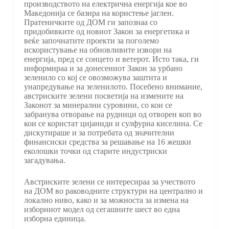
производството на електрична енергија кое во
Македонија се базира на користење јаглен.
Пратеничките од ДОМ ги запознаа со
придобивките од новиот Закон за енергетика и
веќе започнатите проекти за поголемо
искористување на обновливите извори на
енергија, пред се сонцето и ветерот. Исто така, ги
информираа и за донесениот Закон за урбано
зеленило со кој се овозможува заштита и
унапредување на зеленилото. Посебено внимание,
австриските зелени посветија на измените на
Законот за минерални суровини, со кои се
забранува отворање на рудници од отворен коп во
кои се користат цијаниди и сулфурна киселина. Се
дискутираше и за потребата од значителни
финансиски средства за решавање на 16 жешки
еколошки точки од старите индустриски
загадувања.
Австриските зелени се интересираа за учеството
на ДОМ во раководните структури на централно и
локално ниво, како и за можноста за измена на
изборниот модел од сегашните шест во една
изборна единица.