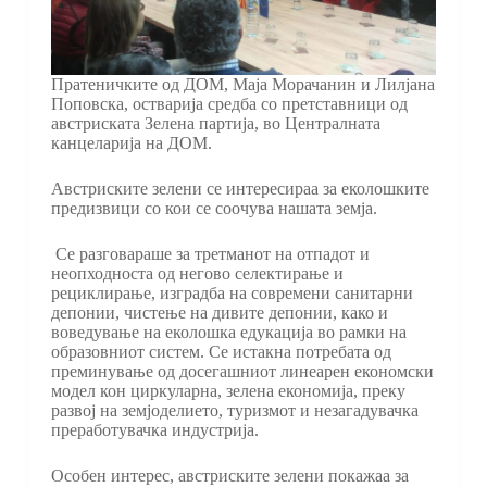
Пратеничките од ДОМ, Маја Морачанин и Лилјана
Поповска, остварија средба со претставници од
австриската Зелена партија, во Централната
канцеларија на ДОМ.
Австриските зелени се интересираа за еколошките
предизвици со кои се соочува нашата земја.
Се разговараше за третманот на отпадот и
неопходноста од негово селектирање и
рециклирање, изградба на современи санитарни
депонии, чистење на дивите депонии, како и
воведување на еколошка едукација во рамки на
образовниот систем. Се истакна потребата од
преминување од досегашниот линеарен економски
модел кон циркуларна, зелена економија, преку
развој на земјоделието, туризмот и незагадувачка
преработувачка индустрија.
Особен интерес, австриските зелени покажаа за