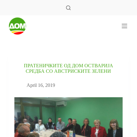
S
k
i
p
t
o
c
o
n
t
e
ПРАТЕНИЧКИТЕ ОД ДОМ ОСТВАРИЈА
n
СРЕДБА СО АВСТРИСКИТЕ ЗЕЛЕНИ
t
April 16, 2019