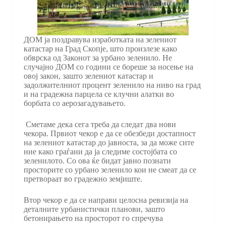
ДОМ ја поздравува изработката на зелениот
катастар на Град Скопје, што произлезе како
обврска од Законот за урбано зеленило. Не
случајно ДОМ со години се бореше за носење на
овој закон, зашто зелениот катастар и
задолжителниот процент зеленило на ниво на град
и на градежна парцела се клучни алатки во
борбата со аерозагадувањето.
Сметаме дека сега треба да следат два нови
чекора. Првиот чекор е да се обезбеди достапност
на зелениот катастар до јавноста, за да може сите
ние како граѓани да ја следиме состојбата со
зеленилото. Со ова ќе бидат јавно познати
просторите со урбано зеленило кои не смеат да се
претвораат во градежно земјиште.
Втор чекор е да се направи целосна ревизија на
деталните урбанистички планови, зашто
бетонирањето на просторот го спречува