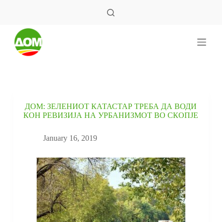
S
k
i
p
t
o
c
o
n
t
e
ДОМ: ЗЕЛЕНИОТ КАТАСТАР ТРЕБА ДА ВОДИ
n
КОН РЕВИЗИЈА НА УРБАНИЗМОТ ВО СКОПЈЕ
t
January 16, 2019