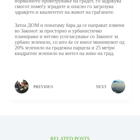
нормалното проветрување на градот, го задржува
смогот помеѓу зградите и опасно го загрозува
здравјето и квалитетот на живот на граѓаните.
Затоа ДОМ и понатаму бара да се направат измени
во Законот за просторно и урбанистичко
планирање и негово усогласување со Законот за
урбано зеленило, со што ќе се внесе минимумот од
20% зеленило на градежна парцела и 25 метри
квадратни зеленило на жител на ниво на град.
PREVIOUS
NEXT
RELATED POSTS