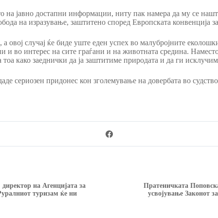
о на јавно достапни информации, ниту пак намера да му се наште
обода на изразување, заштитено според Европската конвенција за
 а овој случај ќе биде уште еден успех во малубројните еколош
и и во интерес на сите граѓани и на животната средина. Наместо
за тоа како заеднички да ја заштитиме природата и да ги исклучи
 даде сериозен придонес кон зголемување на довербата во судство
 директор на Агенцијата за
Пратеничката Поповска
Руралниот туризам ќе ни
усвојување Законот з