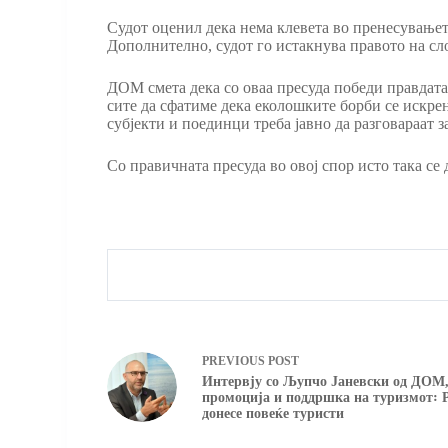
Судот оценил дека нема клевета во пренесувањет
Дополнително, судот го истакнува правото на сл
ДОМ смета дека со оваа пресуда победи правдата,
сите да сфатиме дека еколошките борби се искрен
субјекти и поединци треба јавно да разговараат 
Со правичната пресуда во овој спор исто така се
PREVIOUS
POST
Интервју со Љупчо Јаневски од ДОМ,
промоција и поддршка на туризмот꞉ 
донесе повеќе туристи