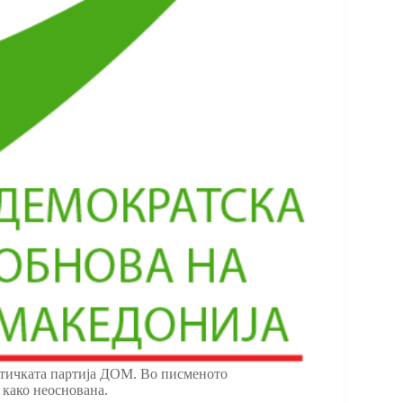
итичката партија ДОМ. Во писменото
 како неоснована.