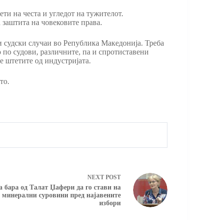
ти на честа и угледот на тужителот.
 заштита на човековите права.
ки судски случаи во Република Македонија. Треба
 по судови, различните, па и спротиставени
ме штетите од индустријата.
то.
NEXT
POST
 бара од Талат Џафери да го стави на
а минерални суровини пред најавените
избори