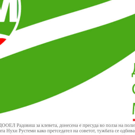
ДООЕЛ Радовиш за клевета, донесена е пресуда во полза на пол
ата Нухи Рустеми како претседател на советот, тужбата се одбива