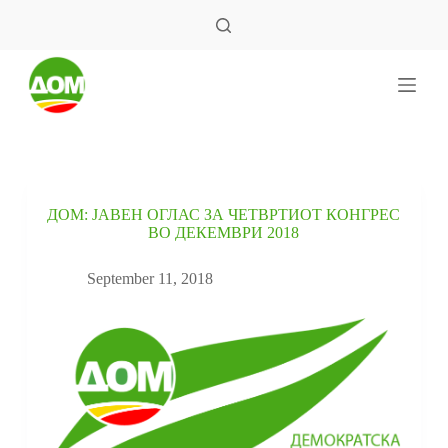
S
k
i
p
t
o
c
o
n
t
e
ДОМ: ЈАВЕН ОГЛАС ЗА ЧЕТВРТИОТ КОНГРЕС
n
ВО ДЕКЕМВРИ 2018
t
September 11, 2018