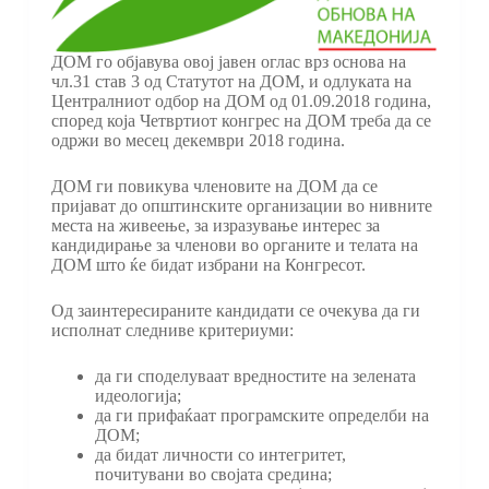
ДОМ го објавува овој јавен оглас врз основа на
чл.31 став 3 од Статутот на ДОМ, и одлуката на
Централниот одбор на ДОМ од 01.09.2018 година,
според која Четвртиот конгрес на ДОМ треба да се
одржи во месец декември 2018 година.
ДОМ ги повикува членовите на ДОМ да се
пријават до општинските организации во нивните
места на живеење, за изразување интерес за
кандидирање за членови во органите и телата на
ДОМ што ќе бидат избрани на Конгресот.
Од заинтересираните кандидати се очекува да ги
исполнат следниве критериуми:
да ги споделуваат вредностите на зелената
идеологија;
да ги прифаќаат програмските определби на
ДОМ;
да бидат личности со интегритет,
почитувани во својата средина;