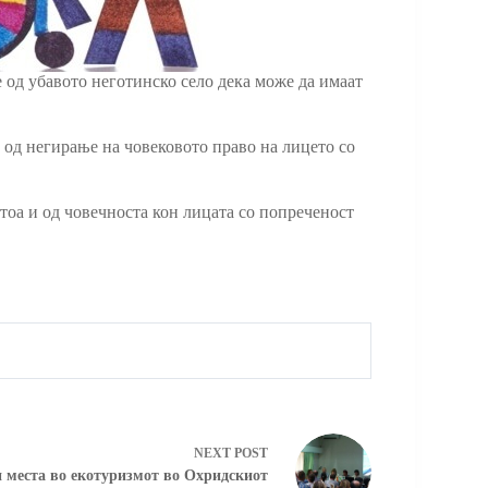
е од убавото неготинско село дека може да имаат
ва од негирање на човековото право на лицето со
 тоа и од човечноста кон лицата со попреченост
NEXT
POST
 места во екотуризмот во Охридскиот