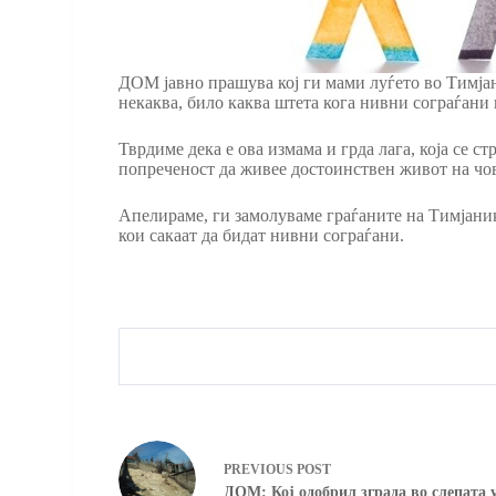
ДОМ јавно прашува кој ги мами луѓето во Тимјани
некаква, било каква штета кога нивни сограѓани 
Тврдиме дека е ова измама и грда лага, која се с
попреченост да живее достоинствен живот на чо
Апелираме, ги замолуваме граѓаните на Тимјаник,
кои сакаат да бидат нивни сограѓани.
PREVIOUS
POST
ДОМ: Кој одобрил зграда во слепата