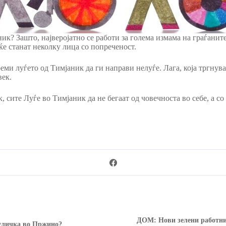
к? Зашто, најверојатно се работи за голема измама на граѓанит
ќе станат неколку лица со попреченост.
треми луѓето од Тимјаник да ги направи нелуѓе. Лага, која тргну
век.
 сите Луѓе во Тимјаник да не бегаат од човечноста во себе, а со
ДОМ: Нови зелени работни
 уличка во Пржино?