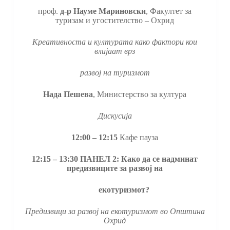
проф.
д-р Науме Мариновски
, Факултет за
туризам и угостителство – Охрид
Креативноста и културата како фактори кои
влијаат врз
развој на туризмот
Над
a
Пешева
, Министерство за култура
Дискусија
12
:
00 – 12
:
15
Кафе пауза
12
:
15 – 13
:
30
ПАНЕЛ 2
:
Како да се надминат
предизвиците за развој на
екотуризмот?
Предизвици за развој на екотуризмот во Општина
Охрид