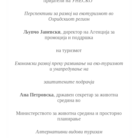
пријатели на УНЕСКО”
Перспективи за развој на екотуризмот во
Охридскиот регион
Љупчо Јаневски
, директор на Агенција за
промоција и поддршка
на туризмот
Економски развој преку развивање на еко-туризмот
и унапредување на
заштитените подрачја
Ана Петровска
, државен секретар за животна
средина во
Министерството за животна средина и просторно
планирање
Алтернативни видови туризам