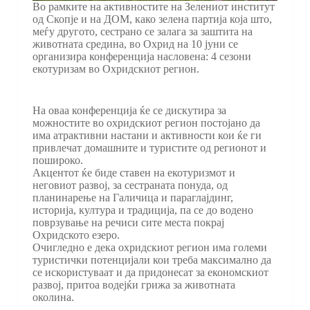
Во рамките на активностите на Зелениот институт
од Скопје и на ДОМ, како зелена партија коjа што,
меѓу другото, сестрано се залага за заштита на
животната средина, во Охрид на 10 јуни се
организира конференција насловена: 4 сезони
екотуризам во Охридскиот регион.
На оваа конференција ќе се дискутира за
можностите во охридскиот регион постојано да
има атрактивни настани и активности кои ќе ги
привлечат домашните и туристите од регионот и
пошироко.
Акцентот ќе биде ставен на екотуризмот и
неговиот развој, за сестраната понуда, од
планинарење на Галичица и параглајдинг,
историја, култура и традиција, па се до водено
поврзување на речиси сите места покрај
Охридското езеро.
Очигледно е дека охридскиот регион има големи
туристички потенцијали кои треба максимално да
се искористуваат и да придонесат за економскиот
развој, притоа водејќи грижа за животната
околина.