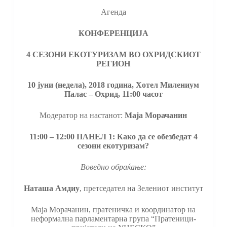
Агенда
КОНФЕРЕНЦИЈА
4 СЕЗОНИ ЕКОТУРИЗАМ ВО ОХРИДСКИОТ
РЕГИОН
10 јуни
(недела), 2018 година, Хотел Милениум
Палас – Охрид, 11
:00
часот
Модератор на настанот:
Maja
Морачанин
11
:00
– 12
:
00
ПАНЕЛ 1
:
Како да се обезбедат 4
сезони екотуризам?
Воведно обраќање
:
Наташа Амдиу
, претседател на Зелениот институт
Маја Морачанин, пратеничка и координатор на
неформална парламентарна група “Пратеници-