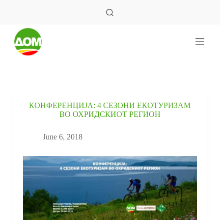
S
k
i
p
t
o
c
o
n
t
e
КОНФЕРЕНЦИЈА: 4 СЕЗОНИ ЕКОТУРИЗАМ
n
ВО ОХРИДСКИОТ РЕГИОН
t
June 6, 2018