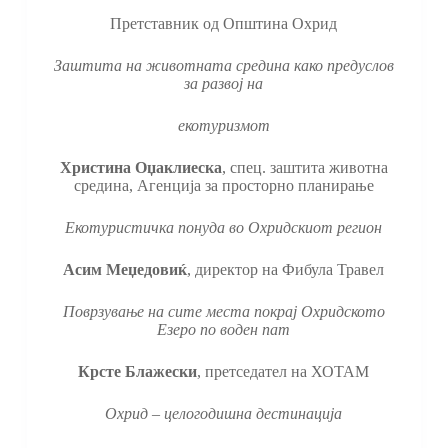
Претставник од Општина Охрид
Заштита на животната средина како предуслов
за развој на
екотуризмот
Христина Оџаклиеска
, спец. заштита животна
средина, Агенција за просторно планирање
Екотуристичка понуда во Охридскиот регион
Асим Меџедовиќ
, директор на Фибула Травел
Поврзување на сите места покрај Охридското
Езеро по воден пат
Крсте Блажески
, претседател на ХОТАМ
Охрид – целогодишна дестинација