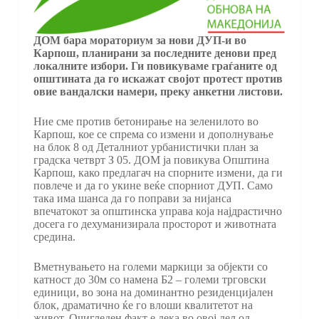
ДОМ бара мораториум за нови ДУП-и во
Карпош, планирани за последните денови пред
локалните избори. Ги повикуваме граѓаните од
општината да го искажат својот протест против
овие вандалски намери, преку анкетни листови.
Ние сме против бетонирање на зеленилото во
Карпош, кое се спрема со измени и дополнување
на блок 8 од Деталниот урбанистички план за
градска четврт З 05. ДОМ ја повикува Општина
Карпош, како предлагач на спорните измени, да ги
повлече и да го укине веќе спорниот ДУП. Само
така има шанса да го поправи за нијанса
впечатокот за општинска управа која најдрастично
досега го дехуманизирала просторот и животната
средина.
Вметнувањето на големи маркици за објекти со
катност до 30м со намена Б2 – големи трговски
единици, во зона на доминантно резиденцијален
блок, драматично ќе го влоши квалитетот на
живот. Очигледен факт е дека во овој дел од