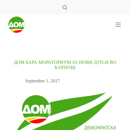
S
k
i
p
t
o
c
o
n
t
e
ДОМ БАРА МОРАТОРИУМ ЗА НОВИ ДУП-И ВО
n
КАРПОШ
t
September 1, 2017