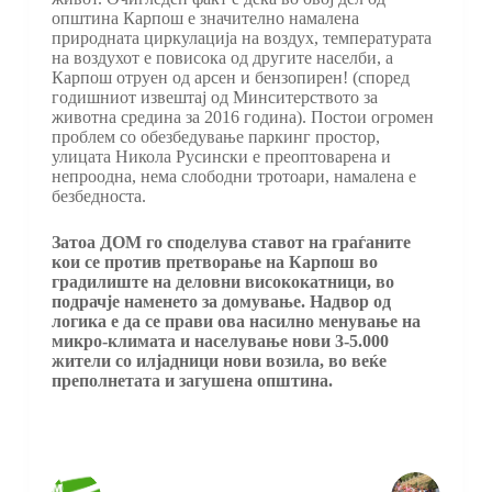
општина Карпош е значително намалена
природната циркулација на воздух, температурата
на воздухот е повисока од другите населби, а
Карпош отруен од арсен и бензопирен! (според
годишниот извештај од Минситерството за
животна средина за 2016 година). Постои огромен
проблем со обезбедување паркинг простор,
улицата Никола Русински е преоптоварена и
непроодна, нема слободни тротоари, намалена е
безбедноста.
Затоа ДОМ го споделува ставот на граѓаните
кои се против претворање на Карпош во
градилиште на деловни висококатници, во
подрачје наменето за домување. Надвор од
логика е да се прави ова насилно менување на
микро-климата и населување нови 3-5.000
жители со илјадници нови возила, во веќе
преполнетата и загушена општина.