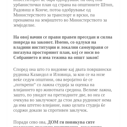
урбанистички план од страна на општините Штип,
Радовиш и Конче, потоа одобрување од
Министерството за транспорт и врски, па
пренамена на земјиштето во Министерството за
земјоделие.
На овој начин се прави правен преседан и силна
повреда на законот. Имено, со одлуки на
владини институции и локални самоуправи се
погазува просторниот план, кој се носи во
Собранието и има тежина на општ закон!
Според она што го видовме кај двата површински
рудника Казандол и Иловица, за кои се на нозе
веќе седум општини, ова веројатно ќе се
„поткрепи“ со лажна студија за оценка на
влијанието врз животната средина. Велиме лажна,
зашто, по увидот на претходните две, во неа се
очекува во заклучокот да стои дека рудникот нема
да има штетно влијание, иако целата студија ќе
содржи докази за спротивен заклучок.
Поради сево ова,
ДОМ ги повикува сите