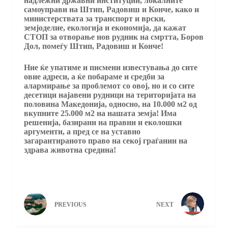
надлежни државни институции, локалните
самоуправи на Штип, Радовиш и Конче, како и
министерствата за транспорт и врски,
земјоделие, екологија и економија, да кажат
СТОП за отворање нов рудник на смртта, Боров
Дол, помеѓу Штип, Радовиш и Конче!
Ние ќе упатиме и писмени известувања до сите
овие адреси, а ќе побараме и средби за
алармирање за проблемот со овој, но и со сите
десетици најавени рудници на територијата на
половина Македонија, односно, на 10.000 м2 од
вкупните 25.000 м2 на нашата земја! Има
решенија, базирани на правни и еколошки
аргументи, а пред се на уставно
загарантираното право на секој граѓанин на
здрава животна средина!
PREVIOUS
NEXT