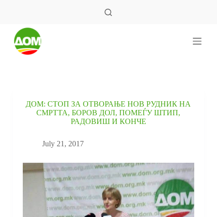
S
k
i
p
t
o
c
o
n
t
e
ДОМ: СТОП ЗА ОТВОРАЊЕ НОВ РУДНИК НА
n
СМРТТА, БОРОВ ДОЛ, ПОМЕЃУ ШТИП,
t
РАДОВИШ И КОНЧЕ
July 21, 2017