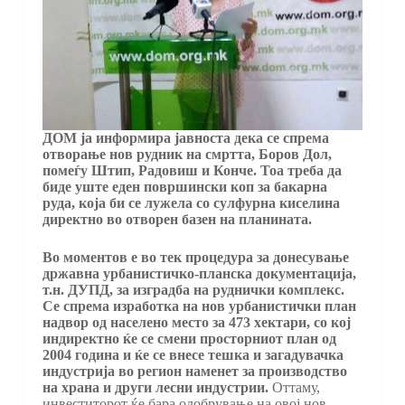
ДОМ ја информира јавноста дека се спрема
отворање нов рудник на смртта, Боров Дол,
помеѓу Штип, Радовиш и Конче. Тоа треба да
биде уште еден површински коп за бакарна
руда, која би се лужела со сулфурна киселина
директно во отворен базен на планината.
Во моментов е во тек процедура за донесување
државна урбанистичко-планска документација,
т.н. ДУПД, за изградба на руднички комплекс.
Се спрема изработка на нов урбанистички план
надвор од населено место за 473 хектари, со кој
индиректно ќе се смени просторниот план од
2004 година и ќе се внесе тешка и загадувачка
индустрија во регион наменет за производство
на храна и други лесни индустрии.
Оттаму,
инвеститорот ќе бара одобрување на овој нов