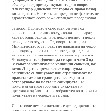
до правдата.
Скандалозно е што по се што се
обелодени
од прислушкуваните разговори,
Александар Диневски повторно се праќа назад
во занданата.
Не се земаат предвид ни фактите, ни
здравствената состојба – неправдата продолжува!
Затворот Идризово е само еден сегмент од
репресивниот полициско-судско-казнен апарат,
каде потонаа редица луѓе, некои невино, а некои
несоодветно осудени. Одговорните лица од
Министерството за правда не направија ни чекор
кон подобрување на пристапот до правдата и
начинот на постапување во казнените установи.
Дозволуваат
секојдневно да се
крш
и
член 3 од
Законот за извршување кривични санкции, кој
вели:
Лицата спрема кои се извршуваат
санкциите се лишуваат или ограничуваат во
правата само во границите неопходни за
остварување на целта на санкцијата
.
Не
помогнаа ни многубројните укажувања и
преставки од Јавниот правобранител во насока на
почитување на човековите права.
И сите овие немили настани се дел од причините
поради кои ни требаат легитимни и