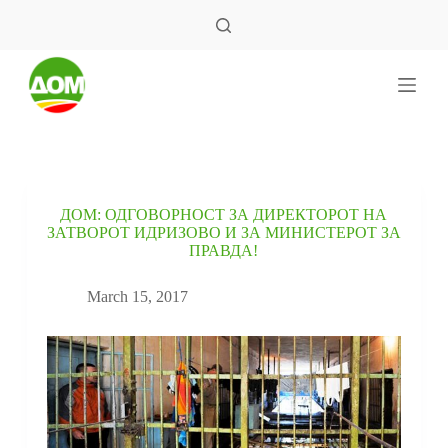
S
k
i
p
t
o
c
o
n
t
e
ДОМ: ОДГОВОРНОСТ ЗА ДИРЕКТОРОТ НА
n
ЗАТВОРОТ ИДРИЗОВО И ЗА МИНИСТЕРОТ ЗА
t
ПРАВДА!
March 15, 2017