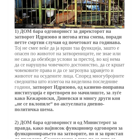
1) ДОМ бара одговорност
за
директорот на
затворот Идризово
и негова итна смена,
поради
петте смртни случаи од почетокот на годинава.
Тој не смее веќе да ја врши таа функција, зашто е
опасен по животот на затворениците, не знае или
не сака да обезбеди услови за престој, во кој нема
да се нарушува човечкото достоинство, да се кршат
човековите права и да се загрозува здравјето и
животот на осудените лица. Според многубројните
сведоштва што излегоа на виделина последниве
години,
затворот Идризово, од казнено-поправна
институција е претворен во мачилиште,
за луѓе
како Кежаровски, Диневски и многу други кои
„не се вклопиле“ во актуелната дневно-
политичка шема.
2)
ДОМ бара одговорност и од Министерот за
правда, како највисок функционер одговорен за
функционирањето на затворите, но и за пристап