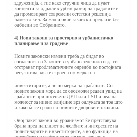
здруженија, а тие како стручни лица да нудат
концепти за одржлив урбан развој на градовите и
да промовираат современи естетски решенија
наместо кич. За жал и овие законски предлози беа
одбиени во Собранието.
4) Нови закони за просторно и урбанистичко
планирање и за градење
Новите законски измени треба да бидат во
согласност со Законот за урбано зеленило и да ги
отстранат проблематичните одредби во постојната
регулатива, која е скроена по мерка на
инвеститорите, а не по мерка на граѓаните. Со
новите закони мора да се овозможи реален увид на
граѓаните при носењето ДУП или ГУП и реална
можност за нивно влијание врз одлуката за тоа што
и како ќе се гради во нивните дворови и околина.
Овој пакет закони во урбанизмот ќе претставува
брана пред напливот на желбите и интересите на
политичарите и инвеститорите, а во функција на
потребите на граѓаните за хумано, здраво и