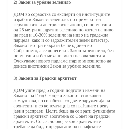
2) Закон за урбано зеленило
ДОМ во соработка со експерти од институциите
изработи Закон за зеленило, по примерот на
германските и австриските закони, со нормативи
од 25 метри квадратни зеленило по жител на ниво
на град и 10-30% зеленило на ниво на градежна
парцела, како и со задолжителен зелен катастар.
Законот во три наврати беше одбиен во
Собранието, а се донесе т.н. Закон за зеленило, без
нормативи и без механизми за негова заштита.
Очекуваме новото парламентарно мнозинство да
донесе вистински Закон за урбано зеленило.
3) Закони за Градски архитект
ДОМ уште пред 5 години подготви измени на
Законот за Град Скопје и Законот за локална
самоуправа, во соработка со двете здруженија на
архитекти и со консултација со граѓаните преку
јавни расправи. Целта беше да се врати функцијата
градски архитект, збогатена со Совет на градски
архитекти. Согласно oвој закон архитектите
требаше да бидат предлагани од еснафските