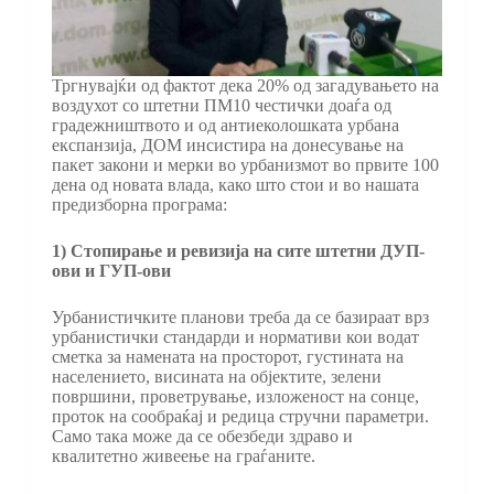
Тргнувајќи од фактот дека 20% од загадувањето на
воздухот со штетни ПМ10 честички доаѓа од
градежништвото и од антиеколошката урбана
експанзија, ДОМ инсистира на донесување на
пакет закони и мерки во урбанизмот во првите 100
дена од новата влада, како што стои и во нашата
предизборна програма:
1) Стопирање и ревизија на сите штетни ДУП-
ови и ГУП-ови
Урбанистичките планови треба да се базираат врз
урбанистички стандарди и нормативи кои водат
сметка за намената на просторот, густината на
населението, висината на објектите, зелени
површини, проветрување, изложеност на сонце,
проток на сообраќај и редица стручни параметри.
Само така може да се обезбеди здраво и
квалитетно живеење на граѓаните.