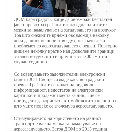
ДОМ бара градот Скопје да овозможи бесплатен
јавен превоз за граѓаните како една од итните
мерки за намалување на загадувањето на воздухот.
Тоа што снежните врнежи овозможија неколку
дена да дишеме почист воздух, не значи дека
проблемот со аерозагадувањето е решен. Повторно
дишеме неколку кратно над дозволените граници
загаден воздух, што е причина за 1300 смртни
случаи годишно.
Со воведувањето задолжителни електронски
билети ЈСП Скопје создаде хаос во градскиот
превоз. Граѓаните се жалат на недоволна
информираност, недостаток на електронски
картички и продажни места за нив. Тие се
принудени да користат автомобилски транспорт со
што уште повеќе се зголемува аерозагадувањето.
Стимулирањето на користењето на јавниот
транспорт е важна мерка за намалување на
аерозагадувањето. Затоа ДОМ во 2013 година