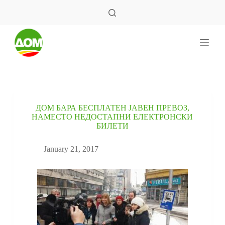
S
k
i
p
t
o
c
o
n
t
e
ДОМ БАРА БЕСПЛАТЕН ЈАВЕН ПРЕВОЗ,
n
НАМЕСТО НЕДОСТАПНИ ЕЛЕКТРОНСКИ
t
БИЛЕТИ
January 21, 2017