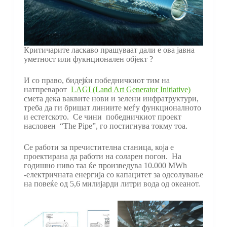
Критичарите ласкаво прашуваат дали е ова јавна
уметност или фукнционален објект ?
И со право, бидејќи победничкиот тим на
натпреварот
LAGI (Land Art Generator Initiative)
смета дека ваквите нови и зелени инфратруктури,
треба да ги бришат линиите меѓу функционалното
и естетското. Се чини победничкиот проект
насловен “The Pipe”, го постигнува токму тоа.
Се работи за пречистителна станица, која е
проектирана да работи на соларен погон. На
годишно ниво таа ќе произведува 10.000 MWh
-електричната енергија со капацитет за одсолување
на повеќе од 5,6 милијарди литри вода од океанот.