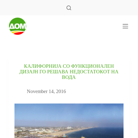
S
k
i
p
t
o
c
o
n
t
e
КАЛИФОРНИЈА СО ФУНКЦИОНАЛЕН
n
ДИЗАЈН ГО РЕШАВА НЕДОСТАТОКОТ НА
t
ВОДА
November 14, 2016