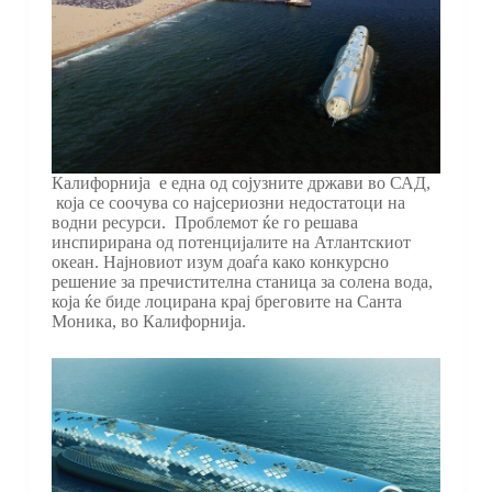
Калифорнија е една од сојузните држави во САД,
која се соочува со најсериозни недостатоци на
водни ресурси. Проблемот ќе го решава
инспирирана од потенцијалите на Атлантскиот
океан. Најновиот изум доаѓа како конкурсно
решение за пречистителна станица за солена вода,
која ќе биде лоцирана крај бреговите на Санта
Моника, во Калифорнија.