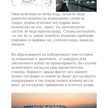
Оваа количина на питка вода, потоа ќе биде
директно пуштена во водоводниот ситем на
градот, додека остатокот кој содржи мало
количество на сол, преку т.н. интелегентен
систем ќе биде вратена назад. Според експертите,
со тоа ќе се решат повеќето технички проблеми
поврзани со враќање на ,,солената вода,, назад во
океанот.
Во објаснувањето на победничкиот тим составен
од инжињери и архитекти, се наведува дека
уметничкиот аспект на проектирањето, бил клучен
за конечниот изглед на оваа пречистителна
станица. Најмногу заради фактот што ваквите
зелени постројки се повеќе ќе бидат дел од нашето
опкружување и тие покрај својата основна цел ќе
мора да поседуваат примамлив и естетски дизајн.