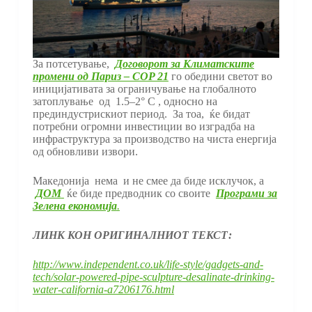
За потсетување,
Договорот за Климатските
промени од Париз – COP 21
го обедини светот во
иницијативата за ограничување на глобалното
затоплување од 1.5–2° C , односно на
прединдустрискиот период. За тоа, ќе бидат
потребни огромни инвестиции во изградба на
инфраструктура за производство на чиста енергија
од обновливи извори.
Македонија нема и не смее да биде исклучок, а
ДОМ
ќе биде предводник со своите
Програми за
Зелена економија
.
ЛИНК КОН ОРИГИНАЛНИОТ ТЕКСТ:
http://www.independent.co.uk/life-style/gadgets-and-
tech/solar-powered-pipe-sculpture-desalinate-drinking-
water-california-a7206176.html