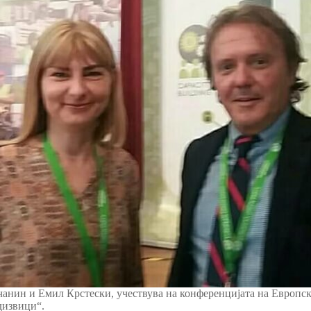
чанин и Емил Крстески, учествува на конференцијата на Европс
дизвици“.