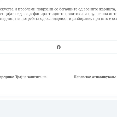
искуства и проблеми поврзани со бегалците од воените жаришта,
енцијата е да се дефинираат идните политики за поуспешна интег
е заедници за потребата од солидарност и разбирање, при што е о
средина: Трајна заштита на
Поповска: отповикување 