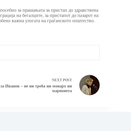
 посебно за прашањата за пристап до здравствена
рација на бегалците, за пристапот до пазарот на
собено важна улогата на граѓанското општество.
NEXT
POST
за Иванов – не ни треба ни монарх ни
марионета