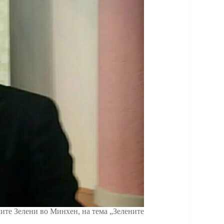
ките Зелени во Минхен, на тема „Зелените