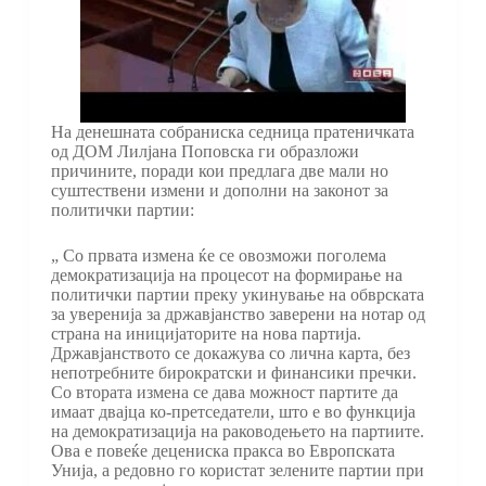
На денешната собраниска седница пратеничката
од ДОМ Лилјана Поповска ги образложи
причините, поради кои предлага две мали но
суштествени измени и дополни на законот за
политички партии:
„ Со првата измена ќе се овозможи поголема
демократизација на процесот на формирање на
политички партии преку укинување на обврската
за уверенија за државјанство заверени на нотар од
страна на иницијаторите на нова партија.
Државјанството се докажува со лична карта, без
непотребните бирократски и финансики пречки.
Со втората измена се дава можност партите да
имаат двајца ко-претседатели, што е во функција
на демократизација на раководењето на партиите.
Ова е повеќе децениска пракса во Европската
Унија, а редовно го користат зелените партии при