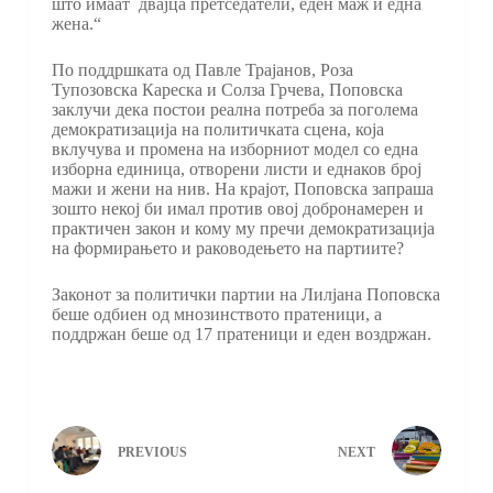
што имаат двајца претседатели, еден маж и една
жена.“
По поддршката од Павле Трајанов, Роза
Тупозовска Кареска и Солза Грчева, Поповска
заклучи дека постои реална потреба за поголема
демократизација на политичката сцена, која
вклучува и промена на изборниот модел со една
изборна единица, отворени листи и еднаков број
мажи и жени на нив. На крајот, Поповска запраша
зошто некој би имал против овој добронамерен и
практичен закон и кому му пречи демократизација
на формирањето и раководењето на партиите?
Законот за политички партии на Лилјана Поповска
беше одбиен од мнозинството пратеници, а
поддржан беше од 17 пратеници и еден воздржан.
PREVIOUS
NEXT