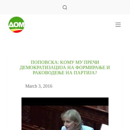
S
k
i
p
t
o
c
o
n
t
e
ПОПОВСКА: KОМУ МУ ПРЕЧИ
n
ДЕМОКРАТИЗАЦИЈА НА ФОРМИРАЊЕ И
t
РАКОВОДЕЊЕ НА ПАРТИЈА?
March 3, 2016