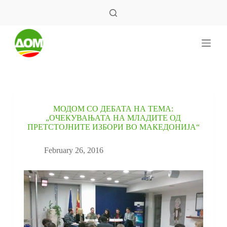
S
k
i
p
t
o
c
o
n
t
e
МОДОМ СО ДЕБАТА НА ТЕМА:
n
„ОЧЕКУВАЊАТА НА МЛАДИТЕ ОД
t
ПРЕТСТОЈНИТЕ ИЗБОРИ ВО МАКЕДОНИЈА“
February 26, 2016