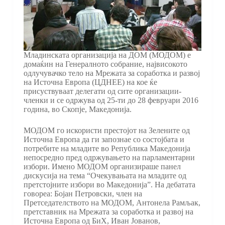
Младинската организација на ДОМ (МОДОМ) е
домаќин на Генералното собрание, највисокото
одлучувачко тело на Мрежата за соработка и развој
на Источна Европа (ЦДНЕЕ) на кое ќе
присуствуваат делегати од сите организации-
членки и се одржува од 25-ти до 28 февруари 2016
година, во Скопје, Македонија.
МОДОМ го искористи престојот на Зелените од
Источна Европа да ги запознае со состојбата и
потребите на младите во Република Македонија
непосредно пред одржувањето на парламентарни
избори. Имено МОДОМ организираше панел
дискусија на тема “Очекувањата на младите од
претстојните избори во Македонија”. На дебатата
говореа: Бојан Петровски, член на
Претседателството на МОДОМ, Aнтонела Рамљак,
претставник на Мрежата за соработка и развој на
Источна Европа од БиХ, Иван Јованов,