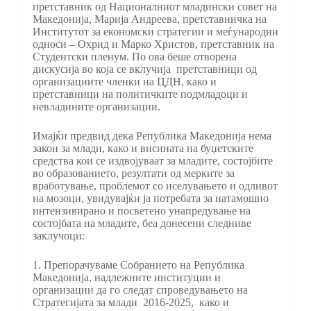
претставник од Националниот младински совет на
Македонија, Марија Андреева, претставничка на
Институтот за економски стратегии и меѓународни
односи – Охрид и Марко Христов, претставник на
Студентски пленум. По ова беше отворена
дискусија во која се вклучија претставници од
организациите членки на ЦДН, како и
претставници на политичките подмладоци и
невладините организации.
Имајќи предвид дека Република Македонија нема
закон за млади, како и висината на буџетските
средства кои се издвојуваат за младите, состојбите
во образованието, резултати од мерките за
вработување, проблемот со иселувањето и одливот
на мозоци, увидувајќи ја потребата за натамошно
интензивирано и посветено унапредување на
состојбата на младите, беа донесени следниве
заклучоци:
1. Препорачуваме Собранието на Република
Македонија, надлежните институции и
организации да го следат спроведувањето на
Стратегијата за млади 2016-2025, како и