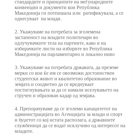
стандардите и принципите на меѓународните
конвенции и документи кои Република
Македонија ги потпишала или ратификувала, а се
однесуваат на млади.
2. Укажуваме на потребата за зголемена
застапеност на младите политичари во
одлучувачките тела на партиите, како и на
избирачките листи на изборите во Република
Македонија на парламентарно и локално ниво
3. Укажуваме на потребата државата, да преземе
мерки со кои ќе им се овозможи достоинствен
студентски живот и квалитетно образование во
земјата и соодветно да се вреднуваат
постигнувањата за да се намали иселувањето на
стручен и образован кадар од земјава.
4. Препорачуваме да се зголеми капацитетот на
администрацијата во Агенцијата за млади и спорт
и буџетот со кој истата располага, а државните
службеници да се водат исклучиво од интересот на
младите.