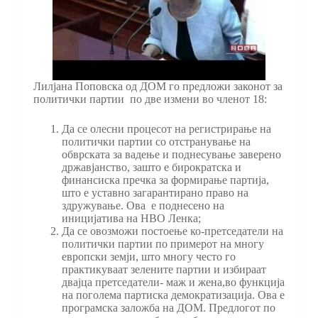
Лилјана Поповска од ДОМ го предложи законот за
политички партии по две измени во членот 18:
Да се олесни процесот на регистрирање на
политички партии со отстранување на
обврската за вадење и поднесување заверено
државјанство, зашто е бирократска и
финансиска пречка за формирање партија,
што е уставно загарантирано право на
здружување. Ова е поднесено на
иницијатива на НВО Ленка;
Да се овозможи постоење ко-претседатели на
политички партии по примерот на многу
европски земји, што многу често го
практикуваат зелените партии и избираат
двајца претседатели- маж и жена,во функција
на поголема партиска демократизација. Ова е
програмска заложба на ДОМ. Предлогот по