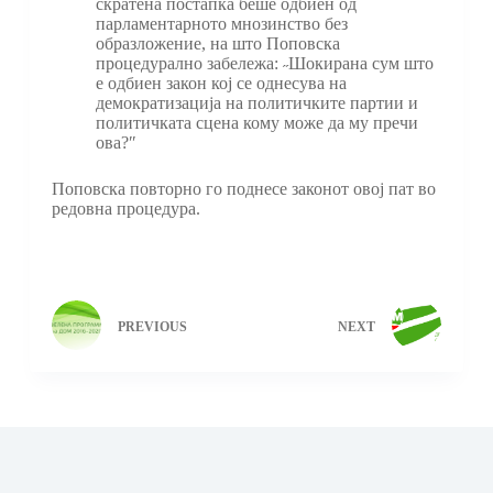
скратена постапка беше одбиен од
парламентарното мнозинство без
образложение, на што Поповска
процедурално забележа: ˶Шокирана сум што
е одбиен закон кој се однесува на
демократизација на политичките партии и
политичката сцена кому може да му пречи
ова?″
Поповска повторно го поднесе законот овој пат во
редовна процедура.
PREVIOUS
NEXT