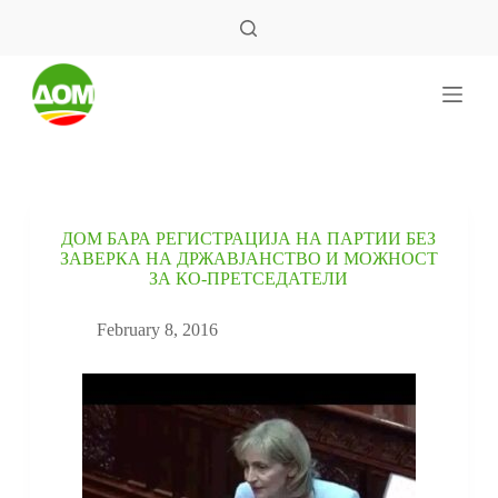
S
k
i
p
t
o
c
o
n
t
e
ДОМ БАРА РЕГИСТРАЦИЈА НА ПАРТИИ БЕЗ
n
ЗАВЕРКА НА ДРЖАВЈАНСТВО И МОЖНОСТ
t
ЗА КО-ПРЕТСЕДАТЕЛИ
February 8, 2016