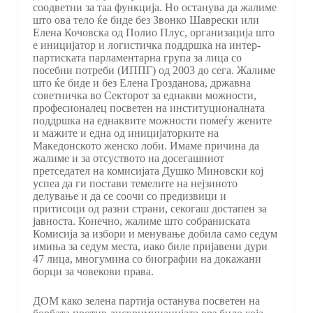
соодветни за таа функција. Но останува да жалиме
што ова тело ќе биде без Звонко Шаврески или
Елена Кочовска од Полио Плус, организација што
е иницијатор и логистичка поддршка на интер-
партиската парламентарна група за лица со
посебни потреби (ИППГ) од 2003 до сега. Жалиме
што ќе биде и без Елена Грозданова, државна
советничка во Секторот за еднакви можности,
професионалец посветен на институционалната
поддршка на еднаквите можности помеѓу жените
и мажите и една од иницијаторките на
Македонското женско лоби. Имаме причина да
жалиме и за отсуството на досегашниот
претседател на комисијата Душко Миновски кој
успеа да ги постави темелите на нејзиното
делување и да се соочи со предизвици и
притисоци од разни страни, секогаш достапен за
јавноста. Конечно, жалиме што собраниската
Комисија за избори и менување добила само седум
имиња за седум места, иако биле пријавени дури
47 лица, многумина со биографии на докажани
борци за човекови права.
ДОМ како зелена партија останува посветен на