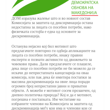
ДОМ изразува жалење што и во новиот состав
Комисијата за заштита од диксирмнација остана
недостапна за лицата со посебни потреби, иако
физичката состојба е една од основите за
дискриминација.
Останува нејасно кој бил мотивот што
предлагачите повторно ги одбија апликациите на
лицата со посебни потреби, инаку правни
експерти и познати активисти од движењето за
човекови права. Дали предлагачите се плашеле,
дека лице со посебни потреби не би можело да се
искачи до непристапната канцеларија на оваа
комисија, или пак дека ќе имитира постапки за
масовна дискриминација на овие лица поради
огромен број непристапни јавни и приватни
објекти. А можеби е мотивот сосем прозаичен, од
дневно политичка природа? Кој и да е мотивот,
погрешна е постапката. Им честитаме на
избраните членови на Комисијата за заштита од
дискриминација меѓу кои има и членови кои се