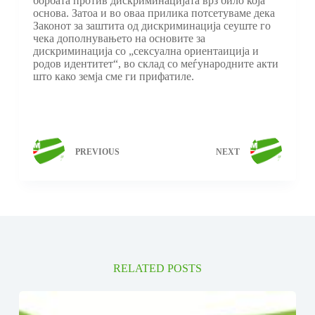
борбата против дискриминацијата врз било која
основа. Затоа и во оваа прилика потсетуваме дека
Законот за заштита од дискриминација сеуште го
чека дополнувањето на основите за
дискриминација со „сексуална ориентаиција и
родов идентитет“, во склад со меѓунарoдните акти
што како земја сме ги прифатиле.
PREVIOUS
NEXT
RELATED POSTS