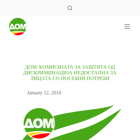
S
k
i
p
t
o
c
o
n
t
e
ДОМ: КОМИСИЈАТА ЗА ЗАШТИТА ОД
n
ДИСКРИМИНАЦИЈА НЕДОСТАПНА ЗА
t
ЛИЦАТА СО ПОСЕБНИ ПОТРЕБИ
January 12, 2016