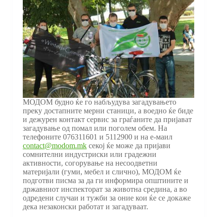
МОДОМ будно ќе го набљудува загадувањето
преку достапните мерни станици, а воедно ќе биде
и дежурен контакт сервис за граѓаните да пријават
загадување од помал или поголем обем. На
телефоните 076311601 и 5112900 и на е-маил
contact@modom.mk
секој ќе може да пријави
сомнителни индустриски или градежни
активности, согорување на несоодветни
материјали (гуми, мебел и слично), МОДОМ ќе
подготви писма за да ги информира општините и
државниот инспекторат за животна средина, а во
одредени случаи и тужби за оние кои ќе се докаже
дека незаконски работат и загадуваат.