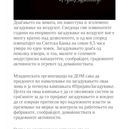
Доаѓањето на зимата, ни навестува и зголемено
загадување на воздухот. Сведоци сме изминатите
години на енормното загадување на воздухот кое е
многу кратно над дозволеното, и од кое според
извештајот на Светска Банка на секои 6,5 часа
умира по еден човек. Загадувањето доаѓа од
неколку извори, и тоа, малите и големите
индустриски капацитети, сообраќајот, градежните
активности и огревот од домаќинствата.
Младинската организација на ДОМ сака да
придонесе во намалување на загадувањето оваа
зима и ја почнува кампањата #ПријавиЗагадување.
Целта на оваа кампања е да се овозможи систем за
граѓаните за да го пријават загадувањето и воедно
да се изврши притисок врз надлежните власти за
преземање на мерки за контрола на работењето на
фабриките, сообраќајот, домаќинствата и
градежните активности.