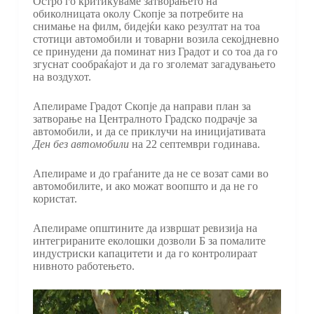
Остро го критикуваме затворањето на
обиколницата околу Скопје за потребите на
снимање на филм, бидејќи како резултат на тоа
стотици автомобили и товарни возила секојдневно
се принудени да поминат низ Градот и со тоа да го
згуснат сообраќајот и да го зголемат загадувањето
на воздухот.
Апелираме Градот Скопје да направи план за
затворање на Централното Градско подрачје за
автомобили, и да се приклучи на иницијативата
Ден без автомобили
на 22 септември годинава.
Апелираме и до граѓаните да не се возат сами во
автомобилите, и ако можат воопшто и да не го
користат.
Апелираме општините да извршат ревизија на
интегрираните еколошки дозволи Б за помалите
индустриски капацитети и да го контролираат
нивното работењето.