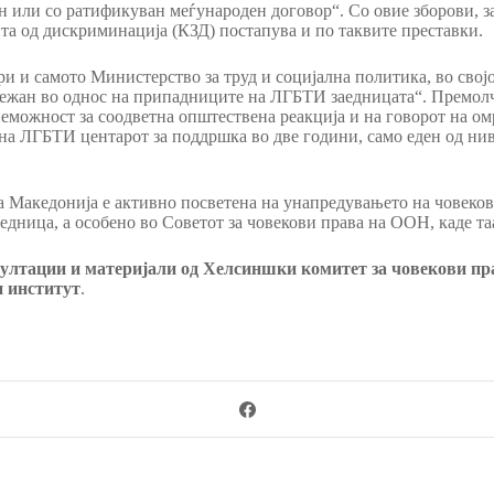
кон или со ратификуван меѓународен договор“. Со овие зборови, 
ита од дискриминација (КЗД) постапува и по таквите преставки.
ри и самото Министерство за труд и социјална политика, во свој
ележан во однос на припадниците на ЛГБТИ заедницата“. Премол
можност за соодветна општествена реакција и на говорот на ом
на ЛГБТИ центарот за поддршка во две години, само еден од нив 
а Македонија е активно посветена на унапредувањето на човекови
едница, а особено во Советот за човекови права на ООН, каде та
нсултации и материјали од Хелсиншки комитет за човекови 
и институт
.