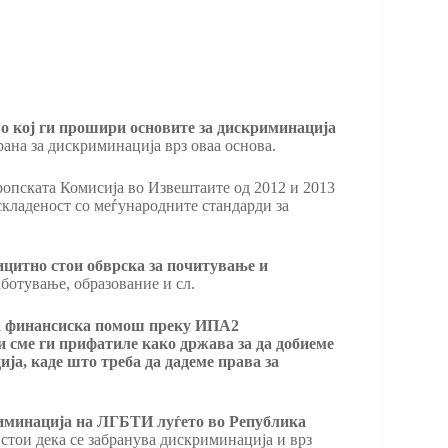
о кој ги прошири основите за дискриминација
ана за дискриминација врз оваа основа.
ропската Комисија во Извештаите од 2012 и 2013
ускладеност со меѓународните стандарди за
ицитно стои обврска за почитување и
ботување, образование и сл.
 за финансиска помош преку ИПА2
 сме ги прифатиле како држава за да добиеме
ја, каде што треба да дадеме права за
криминација на ЛГБТИ луѓето во Република
 стои дека се забранува дискриминација и врз