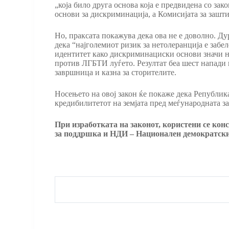
„која било друга основа која е предвидена со за
основи за дискриминација, а Комисијата за зашт
Но, праксата покажува дека ова не е доволно. Ду
дека “најголемиот ризик за нетолеранција е заб
идентитет како дискриминациски основи значи не
против ЛГБТИ луѓето. Резултат беа шест напади 
завршница и казна за сторителите.
Носењето на овој закон ќе покаже дека Републик
кредибилитетот на земјата пред меѓународната за
При изработката на законот, користени се ко
за поддршка и НДИ – Национален демократск