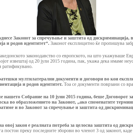
несе Законот за спречување и заштита од дискриминација, в
ија и родов идентитет“.
Законот експлицитно ќе пропишува забр
македонското законодавство со европското, на што укажуваше Ев
ојот извештај од 20 јули 2015 година, пак, укажа дека имаме не
и ратификувано.
тратешки мултилатерални документи и договори во кои експл
иентација и родов идентитет.
Тоа се документи поврзани со вра
е нашето Собрание на 10 јуни 2015 година, беше Договорот
ска во образложението на Законот, „ако споменатите термини
атиме и во Законот за спречување и заштита од дискриминаци
а овој закон е реалната потреба за целосна заштита од дис
а постои преку последните зборови во членот 3 од законот, каде