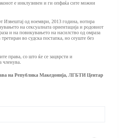
законот е инклузивен и ги опфаќа сите можни
от Извештај од ноември, 2013 година, нотира
чувањето на сексуалната ориентација и родовиот
раза и на повикувањето на насилство од омраза
третиран во судска постапка, но сеуште без
те права, со што ќе се зацврсти и
а членува.
права на Република Македонија, ЛГБТИ Центар