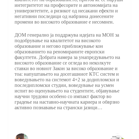
интегритетот на професорите и автономијата на
универзитетите, а ризикот од несакани ефекти и
негативни последици од набрзина донесените
промени во високото образование е несомнен.
ДОМ генерално ја поддржува идејата на МОН за
подобрување на квалитетот на високото
образование и негово приближување кон
образованието на реномираните европски
факултети. Добрата намера за унапредувањето на
високото образование се огледа во неколкуте
ставки во новиот Закон за високо образование и
тоа: напуштањето на досегашниот КТС систем и
воведувањето на системот 4+2 за додипломски и
последипломски студии, воведување на усмен
испит во оценувањето на студентите, објавување
научни трудови особено со импакт фактор во
градење на наставно-научната кариера и обврзно
активно познавање на странски јазици…