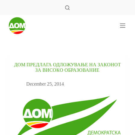
S
k
i
p
t
o
c
o
n
t
e
ДОМ ПРЕДЛАГА ОДЛОЖУВАЊЕ НА ЗАКОНОТ
n
ЗА ВИСОКО ОБРАЗОВАНИЕ
t
December 25, 2014