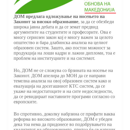
ДОМ предлага одложување на носењето на
Законот за високо образование
, за да се обезбеди
широка јавна дебата и да се земат предвид
аргументите на студентите и професорите. Ова е
многу сериозен закон кој е многу важен за целото
општество и бара длабинска анализа на целиот
образовен систем. Зашто, ако постои можност за
продукција на лоши кадри и лажни дипломи, тоа е
проблем на институциите и на системот.
Но, ДОМ не се сложува со брзината на носење на
Законот. ДОМ апелира до МОН да се направи
темелна анализа на овој образовен систем како и
евалуација на досегашниот КТС систем, да се
укаже на недостатоците и на сите недоследности,
да се ревидираат наставните програми согласно со
европските.
Во спротивно, доколку набрзина се прифати ваква
реформа во високото образование, ДОМ е убеден
дека тоа нема да придонесе во подобрувањето на
квалитетот на образованието, притоа ќе се наруши