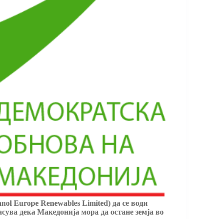
ol Europe Renewables Limited) да се води
сува дека Македонија мора да остане земја во