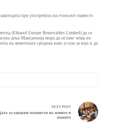
 заштедата при употребата на етанолот наместо
тед (Еthanol Europe Renewables Limited) да се
сува дека Македонија мора да остане земја во
ита на животната средина како услов за која и да
NEXT
POST
јата за еднакви можности на жените и
мажите