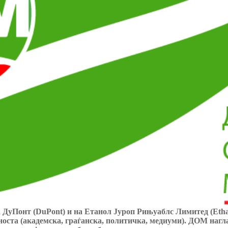
 ДуПонт (DuPont) и на Етанол Јуроп Рињуаблс Лимитед (Еthan
носта (академска, граѓанска, политичка, медиуми). ДОМ нагла