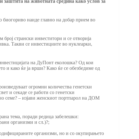
 и заштита на животната средина како услов за
о биогориво наиде главно на добар прием во
м број странски инвеститори и се отворија
бивка. Такви се инвестициите во нуклеарки,
 инвестицијата на ДуПонт еколошка? Од кои
то и како ќе ја врши? Како ќе се обезбедиме од
произведуваат огромни количества генетски
ет и секаде се работи со генетски
но семе? – изјави женскиот портпарол на ДОМ
ирана тема, поради редица забелешки:
ани организми и сл.)?;
 модифицираните организми, но и со окупирањето