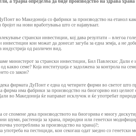
ели, а трајна определба да биде производство на здрава храна
уПонт во Македонија со фабрики за производство на етанол как
и бројот на нови вработувања што се најавуваат.
екување странски инвестиции, кој дава резултати – влегоа голе
и инвестиции кои можат да донесат загуба за една земја, а не до
а индустрија од различен вид.
ашаме министерот за странски инвестиции, Бил Павлески: Дали е
од какво семе? Која институција е задолжена за контрола на семе
нето со закон?
 дека фирмата ДуПонт е една од четирите фирми во светот што 
 фирма има фабрики за производство на биогориво низ целиот св
али во Македонија ќе направат исклучок и ќе употребат природ
 да се спомене дека производството на биогорива е многу дискут
овни шуми, растенија за храна, природни или генетски модифицир
 почва употреблива за производство на храна)?;
ема употреба на пестициди, кои секогаш одат заедно со генетски