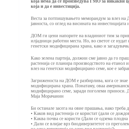
која нема да се произведува ГМО за никакви ц
која и да е инвестиција.
Веста за потпишувањето меморандум за влез на Д
јавноста, со оглед на висината на инвестицијата 
ДОМ ги цени напорите на владиниот тим за привл
илјадници работни места. Но, во светот се нудат 
генетски модифицирана храна, како и загадувачк
Како зелена партија, должни сме јавно да го пр
растенија се планира производството на етанол и 
влез на генетски модифицирано семе, кое е забра
Загриженоста на ДОМ е разбирлива, кога се знае
модифицирана храна. Понатаму, оваа американска
модифицирано семе, заради поголеми приноси. Д
Маја Морачанин
Би останале засега на овие прашања, иако треба
• Каков вид растенија се користат (дали се дожд
• Каква почва се користи (Дали се одзема плодна
• Дали се влијае врз биодиверзитетот со прегол
на една територија со еден вид растенија?;