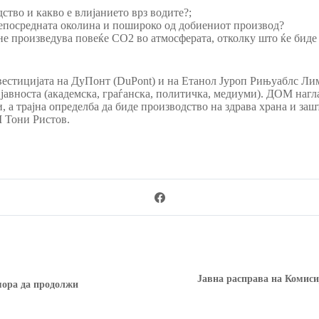
ство и какво е влијанието врз водите?;
о непосредната околина и пошироко од добиениот производ?
 не произведува повеќе CO2 во атмосферата, отколку што ќе биде
естицијата на ДуПонт (DuPont) и на Етанол Јуроп Рињуаблс Лими
јавноста (академска, граѓанска, политичка, медиуми). ДОМ нагла
 а трајна определба да биде производство на здрава храна и зашт
 Тони Ристов.
Jавна расправа на Комиси
мора да продолжи