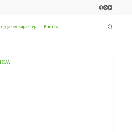
од јавен карактер
Контакт
НИЈА