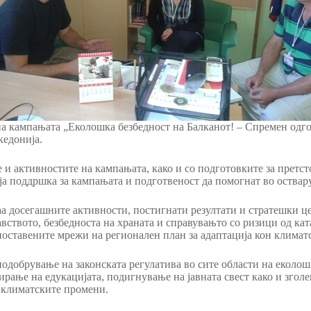
а кампањата „Еколошка безбедност на Балканот! – Спремен одго
кедонија.
 и активностите на кампањата, како и со подготовките за претст
а поддршка за кампањата и подготвеност да помогнат во оствар
а досегашните активности, постигнати резултати и стратешки це
вството, безбедноста на храната и справувањто со ризици од кат
споставените мрежи на регионален план за адаптација кон климат
подобрување на законската регулатива во сите области на еколош
ирање на едукацијата, подигнување на јавната свест како и згол
 климатските промени.