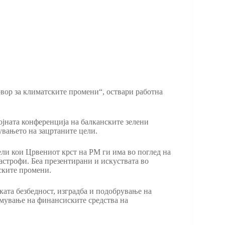
вор за климатските промени“, оствари работна
ојната конференција на балканските зелени
увањето на зацртаните цели.
ли кои Црвениот крст на РМ ги има во поглед на
астрофи. Беа презентирани и искуствата во
ските промени.
ката безбедност, изградба и подобрување на
емување на финансиските средства на