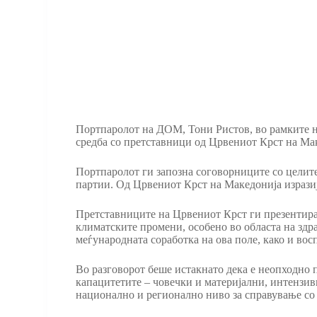
Портпаролот на ДОМ, Тони Ристов, во рамките н
средба со претставници од Црвениот Крст на Ма
Портпаролот ги запозна соговорниците со целите
партии. Од Црвениот Крст на Македонија изразиј
Претставниците на Црвениот Крст ги презентира
климатските промени, особено во областа на здра
меѓународната соработка на ова поле, како и во
Во разговорот беше истакнато дека е неопходно 
капацитетите – човечки и материјални, интензив
национално и регионално ниво за справување со