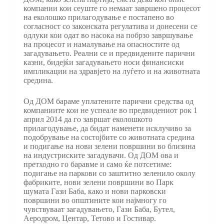
компании кои сеуште го немаат завршено процесот
на еколошко прилагодување е постапено во
согласност со законската регулатива и донесени се
одлуки кои одат во насока на побрзо завршување
на процесот и намалување на опасностите од
загадувањето. Реални се и предвидените парични
казни, бидејќи загадувањето носи финансиски
импликации на здравјето на луѓето и на животната
средина.
Од ДОМ бараме уплатените парични средства од
компаниите кои не успеале во предвидениот рок 1
април 2014 да го завршат еколошкото
прилагодување, да бидат наменети исклучиво за
подобрување на состојбите со животната средина
и подигање на нови зелени површини во близина
на индустриските загадувачи. Од ДОМ ова и
претходно го баравме и само ќе потсетиме:
подигање на паркови со заштитно зеленило околу
фабриките, нови зелени површини во Парк
шумата Гази Баба, како и нови парковски
површини во општините кои најмногу го
чувствуваат загадувањето, Гази Баба, Бутел,
Аеродром, Центар, Тетово и Гостивар.