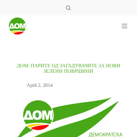
S
k
i
p
t
o
c
o
n
t
e
ДОМ: ПАРИТЕ ОД ЗАГАДУВАЧИТЕ ЗА НОВИ
n
ЗЕЛЕНИ ПОВРШИНИ
t
April 2, 2014