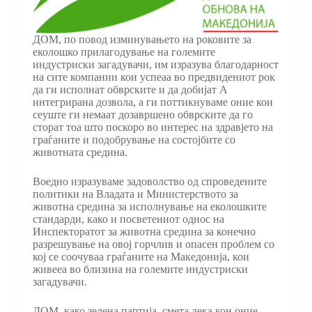
ДОМ, по повод изминувањето на роковите за
еколошко прилагодување на големите
индустриски загадувачи, им изразува благодарност
на сите компании кои успеаа во предвидениот рок
да ги исполнат обврските и да добијат А
интегрирана дозвола, а ги поттикнуваме оние кои
сеуште ги немаат дозавршено обврските да го
сторат тоа што поскоро во интерес на здравјето на
граѓаните и подобрување на состојбите со
животната средина.
Воедно изразуваме задоволство од спроведените
политики на Владата и Министерството за
животна средина за исполнување на еколошките
стандарди, како и посветениот однос на
Инспекторатот за животна средина за конечно
разрешување на овој горчлив и опасен проблем со
кој се соочуваа граѓаните на Македонија, кои
живееа во близина на големите индустриски
загадувачи.
ДОМ, како зелена партија, смета дека кон оние